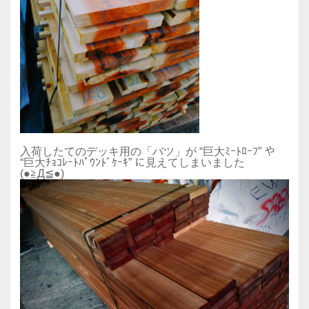
入荷したてのデッキ用の「バツ」が “巨大ﾐｰﾄﾛｰﾌ” や
“巨大ﾁｮｺﾚｰﾄﾊﾟｳﾝﾄﾞｹｰｷ” に見えてしまいました
(●≧Д≦●)