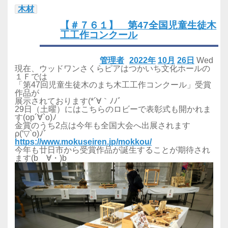
木材
【＃７６１】 第47全国児童生徒木
工工作コンクール
管理者
2022年
10月
26日
Wed
現在、ウッドワンさくらピアはつかいち文化ホールの
１Ｆでは
「第47回児童生徒木のまち木工工作コンクール」受賞
作品が
展示されております(*´∀｀ﾉﾉﾞ
29日（土曜）にはこちらのロビーで表彰式も開かれま
す(op´∀`o)ﾉ
金賞のうち2点は今年も全国大会へ出展されます
ρ(′▽`o)ﾉﾞ
https://www.mokuseiren.jp/mokkou/
今年も廿日市から受賞作品が誕生することが期待され
ます(bゝ∀・)b