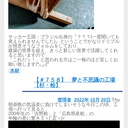
サッカー王国・ブラジル出身の『？？？(一度聞いても
覚えられませんでした)』ということでかなりドリブル
が得意そうなフォルムをしており、
建築の世界を超え、きっと新しい世界で活躍してくれ
ると思いますので
「これだッ！」と思われる方はご一報のほど宜しくお
願い致します(*ᴗˬᴗ)⁾⁾
木材
【＃７５８】 夢と不思議の工場
【杉・桧】
管理者
2022年
10月
20日
Thu
朝昼晩の気温差に負けてしまいそうな今日この頃、工
場へ行って見ると、
200年生の「吉野桧」と「広島県産桧」の
年輪の差に驚き Σヽ(ﾟДﾟ○)ﾉ