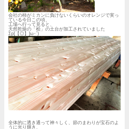
会社の柿がミカンに負けないくらいのオレンジで実っ
ている今日この頃、
工場へ行って見ると、
天然乾燥の「桧」の土台が加工されていました
Σp[【◎】]ω･´)
全体的に透き通って神々しく、節のまわりが宝石のよ
うに光り輝き、