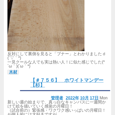
反対にして裏側を見ると「ブナー」とわかりましたｄ
(´▽｀*)
一見クールな人でも実は熱い人！に似た感じでした(*
´ω｀)(´ω｀*)
木材
【＃７５６】 ホワイトマンデー
【杉】
管理者
2022年
10月
17日
Mon
新しい週の始まりで、真っ白なキャンバスに一週間か
けて絵を描いていく感覚の月曜日！
（試合前の）緊張感・ワクワク感いっぱいの月曜日！
が個人的には大好きですが、