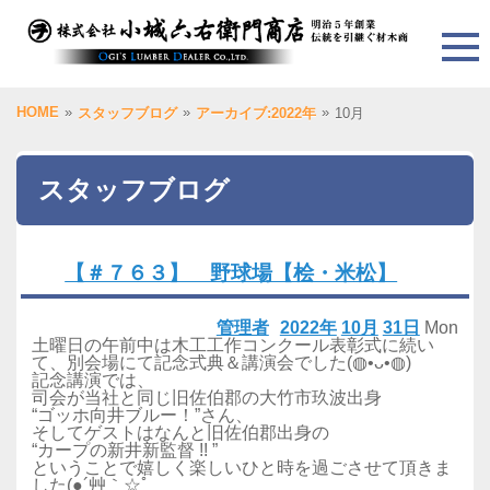
HOME
»
»
»
スタッフブログ
アーカイブ:2022年
10月
スタッフブログ
【＃７６３】 野球場【桧・米松】
管理者
2022年
10月
31日
Mon
土曜日の午前中は木工工作コンクール表彰式に続い
て、別会場にて記念式典＆講演会でした(◍•ᴗ•◍)
記念講演では、
司会が当社と同じ旧佐伯郡の大竹市玖波出身
“ゴッホ向井ブルー！”さん、
そしてゲストはなんと旧佐伯郡出身の
“カープの新井新監督 !! ”
ということで嬉しく楽しいひと時を過ごさせて頂きま
した(●´艸｀☆ﾟ