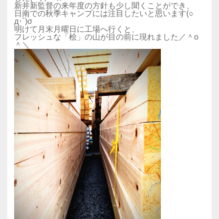
新井新監督の来年度の方針も少し聞くことができ、
日南での秋季キャンプには注目したいと思います(○ゝ
д･´)σ
明けて月末月曜日に工場へ行くと、
フレッシュな「桧」の山が目の前に現れました／＾o
＾＼