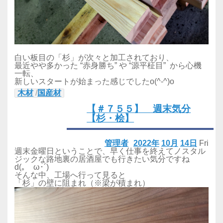
白い板目の「杉」が次々と加工されており、
最近やや多かった “赤身勝ち” や “源平柾目” から心機
一転、
新しいスタートが始まった感じでしたo(^-^)o
木材
/
国産材
【＃７５５】 週末気分
【杉・桧】
管理者
2022年
10月
14日
Fri
週末金曜日ということで、早く仕事を終えてノスタル
ジックな路地裏の居酒屋でも行きたい気分ですね
d(｡ゝω･´)
そんな中、工場へ行って見ると
「杉」の壁に阻まれ（※梁が積まれ）