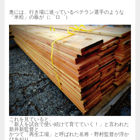
奥には、行き場に迷っているベテラン選手のような
「米松」の板が（;゜ロ゜）
これを見ていると、
「新人を試合で使い続けて育てていく！」と言われた
新井新監督と
かつて「再生工場」と呼ばれた名将・野村監督が浮か
びあがり、