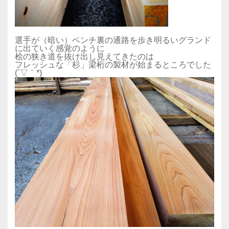
選手が（暗い）ベンチ裏の通路を歩き明るいグランド
に出ていく感覚のように
桧の狭き道を抜け出し見えてきたのは
フレッシュな「杉」梁桁の製材が始まるところでした
(´▽｀*)