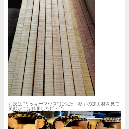
お次は “ミッキーマウス” に似た「杉」の加工材を見て
笑顔がこぼれました(*´︶`*)