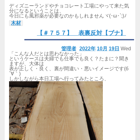
ディズニーランドやチョコレート工場にやって来た気
分になるということは、
今日にも風邪薬が必要なのかもしれませんヾ(･ω･`;)ﾉ
木材
【＃７５７】 表裏反対【ブナ】
管理者
2022年
10月
19日
Wed
「こんな人だとは思わなかった」
というケースは夫婦でも仕事でも良く？たまに？聞き
ますが、大体は
表が正しく・良く、裏が間違い・悪いイメージです(б
´∀｀)
しかしながら本日工場へ行ってみたところ、