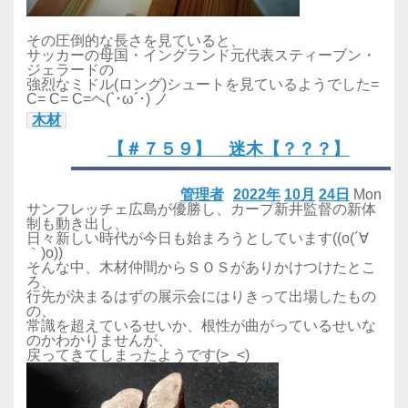
その圧倒的な長さを見ていると、
サッカーの母国・イングランド元代表スティーブン・
ジェラードの
強烈なミドル(ロング)シュートを見ているようでした=
C= C= C=ヘ(`･ω´･) ノ
木材
【＃７５９】 迷木【？？？】
管理者
2022年
10月
24日
Mon
サンフレッチェ広島が優勝し、カープ新井監督の新体
制も動き出し、
日々新しい時代が今日も始まろうとしています((o(´∀
｀)o))
そんな中、木材仲間からＳＯＳがありかけつけたとこ
ろ、
行先が決まるはずの展示会にはりきって出場したもの
の、
常識を超えているせいか、根性が曲がっているせいな
のかわかりませんが、
戻ってきてしまったようです(>_<)