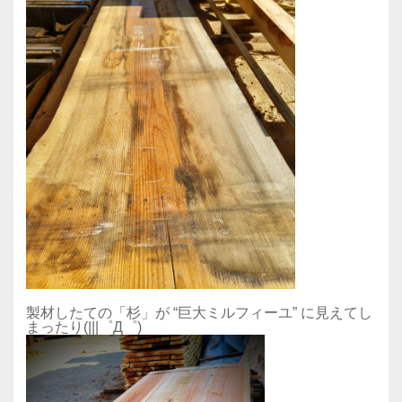
製材したての「杉」が “巨大ミルフィーユ” に見えてし
まったり(|||゜Д゜)