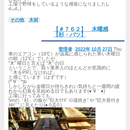
工場で野球をしているような感覚になりました(｡
☌ᴗ☌｡)
その他
木材
【＃７６２】 木曜感
【杉・バツ】
管理者
2022年
10月
27日
Thu
車のエアコン（18℃）が温風に感じられた寒い木曜日
の朝
（12℃）
でしたが、
“木” 曜日と言えば “木” の日
ということで、我々業界人のほとんどが意識的に
「木をPRしなければ」
と感じています（はずです）
(*´∀｀*)b
しかしながら金曜日が待ちきれい気持ちと一週間の疲
れから幻覚を見始める日でもあります(●´∀｀●)
工場に行ってみても、
5mの「杉」の板が “巨大ｳﾅｷﾞの蒲焼き” や “巨大骨付き
ｶﾙﾋﾞ” に見えたり(●０Д０)