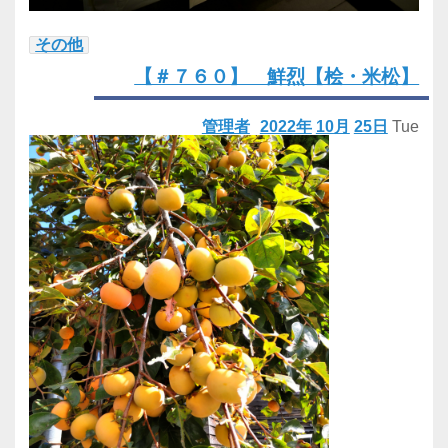
その他
【＃７６０】 鮮烈【桧・米松】
管理者
2022年
10月
25日
Tue