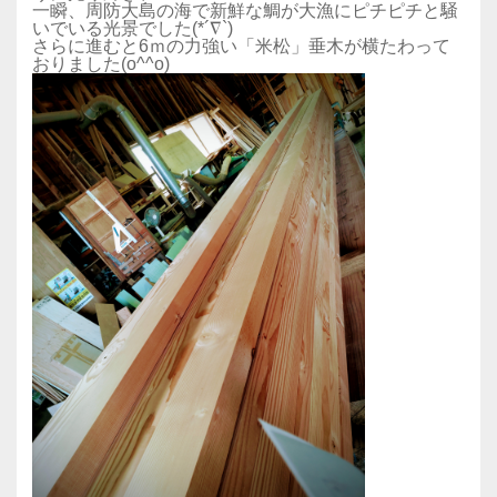
一瞬、周防大島の海で新鮮な鯛が大漁にピチピチと騒
いでいる光景でした(*´∇`)
さらに進むと6ｍの力強い「米松」垂木が横たわって
おりました(o^^o)