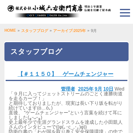
HOME
»
»
»
スタッフブログ
アーカイブ:2025年
9月
スタッフブログ
【＃１１５０】 ゲームチェンジャー
管理者
2025年
9月
10日
Wed
「９月に入ってジェットストリームのごとく連勝街道
を走るカープ！」
と期待しておりましたが、現実は長い下り坂を転がり
続けています(ó﹏ò｡)
直後、 “ゲームチェンジャー”という言葉を続けて耳に
しました(⁎ᵕᴗᵕ⁎)
史上最年少で生涯グランドスラムを達成した小田凱人
さんのインタビューで((φ(｡･c_,･｡)φ))
防衛白書の「わが国を取り巻く安全保障環境」の中で