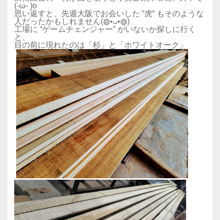
(-ω- )o
思い返すと、先週大阪でお会いした “虎“ もそのような
人だったかもしれません(◍•ᴗ•◍)
工場に “ゲームチェンジャー” がいないか探しに行く
と、
目の前に現れたのは「杉」と「ホワイトオーク」