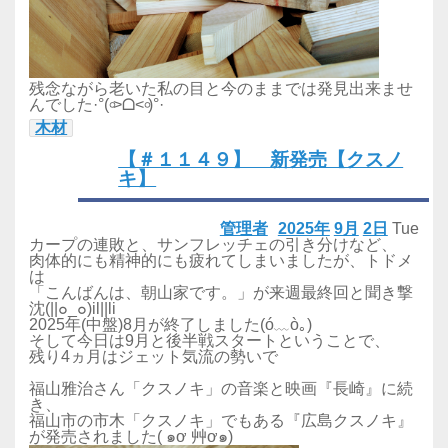
残念ながら老いた私の目と今のままでは発見出来ませ
んでした·°(৹˃ᗝ˂৹)°·
木材
【＃１１４９】 新発売【クスノ
キ】
管理者
2025年
9月
2日
Tue
カープの連敗と、サンフレッチェの引き分けなど、
肉体的にも精神的にも疲れてしまいましたが、トドメ
は
「こんばんは、朝山家です。」が来週最終回と聞き撃
沈(||๐_๐)il||li
2025年(中盤)8月が終了しました(ó﹏ò｡)
そして今日は9月と後半戦スタートということで、
残り4ヵ月はジェット気流の勢いで
福山雅治さん「クスノキ」の音楽と映画『長崎』に続
き、
福山市の市木「クスノキ」でもある『広島クスノキ』
が発売されました( ๑ơ 艸ơ๑)