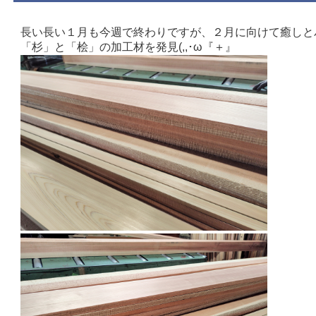
長い長い１月も今週で終わりですが、２月に向けて癒しと
「杉」と「桧」の加工材を発見(,,･ω『＋』ゞ