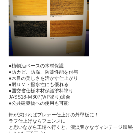
●植物油ベースの木材保護
●防カビ、防腐、防藻性能を付与
●木目の美しさを活かす仕上がり
●耐ＵＶ・撥水性にも優れる
●国交省仕様木材保護塗料塗り
JASS18-Ｍ307(ＷP塗り)適合
●公共建築物への使用も可能
軒が深ければプレナー仕上げの外壁板に！
ラフ仕上げならフェンスに！
と思いながら工場へ行くと、濃淡豊かなヴィンテージ風屋