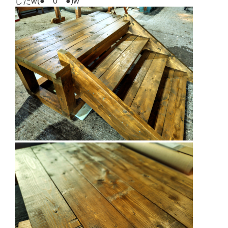
したw(●￣0￣●)w