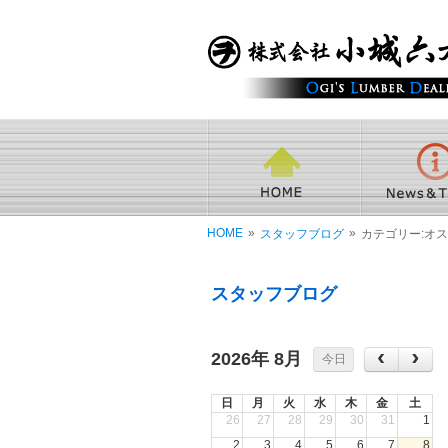
HOME
»
»
スタッフブログ
カテゴリー:オ
スタッフブログ
2026年 8月
今日
日
月
火
水
木
金
土
26
27
28
29
30
31
1
2
3
4
5
6
7
8