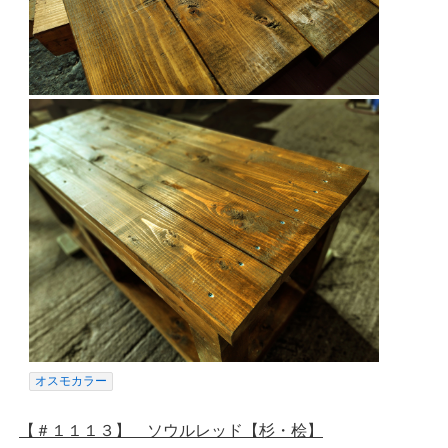
オスモカラー
【＃１１１３】 ソウルレッド【杉・桧】