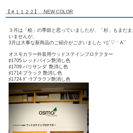
【＃１１２２】 NEW COLOR
３月は「桧」の季節と思っていましたが、「杉」もまだま
いませんが、
3月は大事な新商品のご紹介がございましたヾ(;´▽｀A``
オスモカラー外装用ウッドステインプロテクター
♯1705 レッドパイン艶消し色
♯1709 パリサンダ 艶消し色
♯1714 ブラック 艶消し色
♯1724 ﾀﾞｰｸブラウン艶消し色