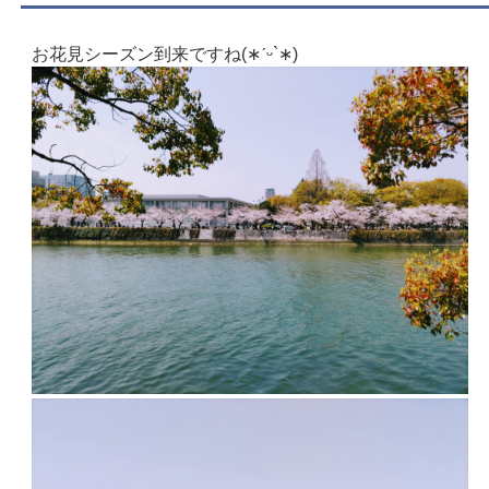
お花見シーズン到来ですね(∗ˊᵕ`∗)