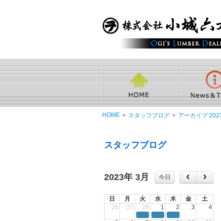
HOME
»
»
スタッフブログ
アーカイブ:202
スタッフブログ
2023年 3月
今日
日
月
火
水
木
金
土
26
27
28
1
2
3
4