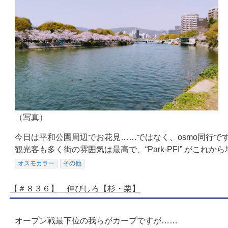
（写真）
今日は平和公園周辺でお花見……ではなく、osmo同行です(っ´
観光客も多く街の雰囲気は最高で、“Park-PFI” がこれから増えてい
オスモカラー
その他
【＃８３６】 伸びしろ【杉・栗】
オープン戦最下位の我らがカープですが……