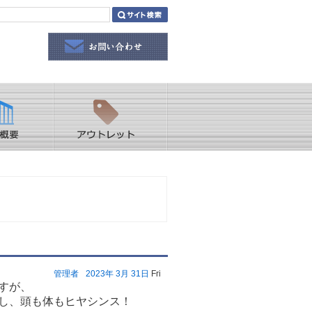
管理者
2023年
3月
31日
Fri
すが、
し、頭も体もヒヤシンス！