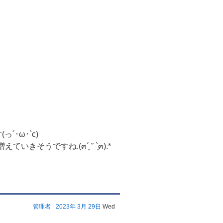
･ω･`c)
きそうですね.(๓´͈ ˘ `͈๓).*
管理者
2023年
3月
29日
Wed