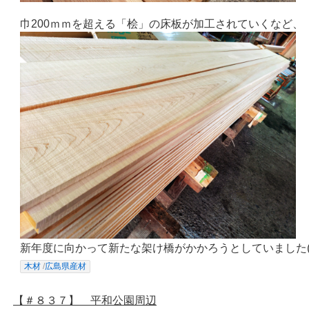
巾200ｍｍを超える「桧」の床板が加工されていくなど、
新年度に向かって新たな架け橋がかかろうとしていました(∗ˊ
木材
/
広島県産材
【＃８３７】 平和公園周辺