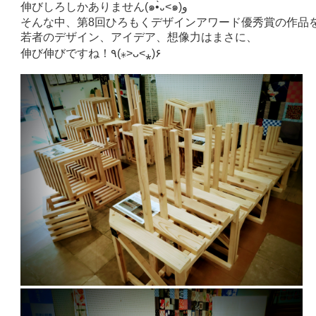
伸びしろしかありません(๑•̀᎑<๑)و
そんな中、第8回ひろもくデザインアワード優秀賞の作品
若者のデザイン、アイデア、想像力はまさに、
伸び伸びですね！٩(⁎˃ᴗ˂⁎)۶