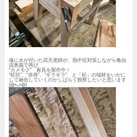
魂に火が付いた武天老師が、熱中症対策しながら亀仙
流奥義で再び
“カメモク” 家具を製作中！
“柾目”、“赤身”、“ギラギラ” と「杉」の端材をいかに
して融合していくのかしばらく観察したいと思います
(◍•ᴗ•◍)