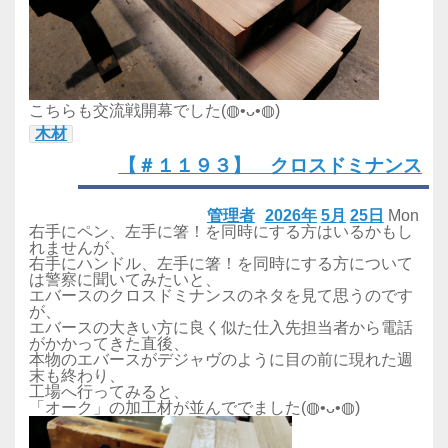
こちらも交流戦開幕でした(◍•ᴗ•◍)
木材
【＃１１９３】 クロスドミナンス
管理者
2026年
5月
25日
Mon
右手にペン、左手に箸！を同時にする方はいるかもし
れませんが、
右手にハンドル、左手に箸！を同時にする方について
は警察に聞いてみたいと、
エバースのクロスドミナンスのネタを見て思うのです
が、
エバースの大きい方に良く似た仕入先担当者から電話
がかかってきた直後、
本物のエバースがデジャヴのように目の前に現れた週
末も終わり、
工場へ行ってみると、
「オーク」の加工材が並んででました(◍•ᴗ•◍)