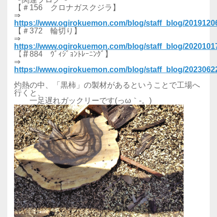
【＃156 クロナガスクジラ】
⇒
https://www.ogirokuemon.com/blog/staff_blog/201912
【＃372 輪切り】
⇒
https://www.ogirokuemon.com/blog/staff_blog/202010
【＃884 ｳﾞｨｼﾞｮﾝﾄﾚｰﾆﾝｸﾞ】
⇒
https://www.ogirokuemon.com/blog/staff_blog/202306
灼熱の中、「黒柿」の製材があるということで工場へ
行くと、
一足遅れガックリーです(っω｀-。)