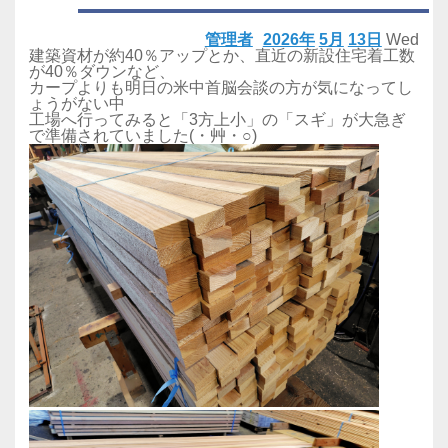
管理者
2026年
5月
13日
Wed
建築資材が約40％アップとか、直近の新設住宅着工数
が40％ダウンなど、
カープよりも明日の米中首脳会談の方が気になってし
ょうがない中
工場へ行ってみると「3方上小」の「スギ」が大急ぎ
で準備されていました(・艸・○)