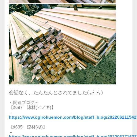
会話なく、たんたんとされてました( ｡•̀_•́｡)
～関連ブログ～
【♯697 涼材(ヒノキ)】
→
https://www.ogirokuemon.com/blog/staff_blog/202206211542
【♯695 涼材(杉)】
→
https://www.ogirokuemon.com/blog/staff_blog/20220617163