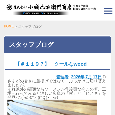
HOME
»
スタッフブログ
スタッフブログ
【＃１１９７】 クールなwood
管理者
2026年
7月
17日
Fri
さすがの暑さに釜揚げではなく、ぶっかけに切り替え
ましたが、
それ以外の麺類ならソーメンか呉冷麺な今この頃、工
場へ行ってみると涼しい広島の「杉」と「ヒノキ」を
発見･:*:(´-ω-):*:･ (("Ｑ( • . •๑)