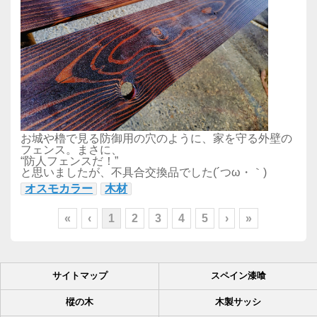
お城や櫓で見る防御用の穴のように、家を守る外壁の
フェンス。まさに、
“防人フェンスだ！”
と思いましたが、不具合交換品でした(´つω・｀)
オスモカラー
木材
«
‹
1
2
3
4
5
›
»
サイトマップ
スペイン漆喰
樅の木
木製サッシ