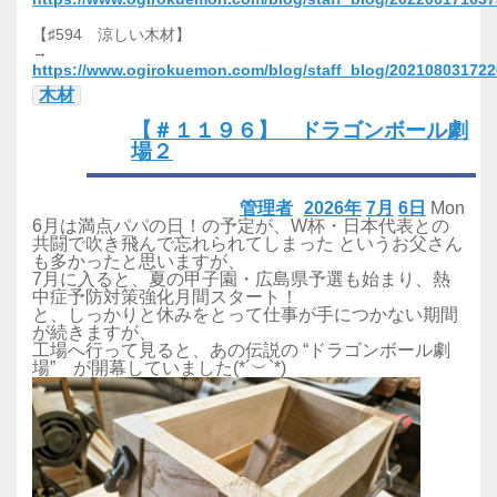
【♯594 涼しい木材】
→
https://www.ogirokuemon.com/blog/staff_blog/20210803172
木材
【＃１１９６】 ドラゴンボール劇
場２
管理者
2026年
7月
6日
Mon
6月は満点パパの日！の予定が、W杯・日本代表との
共闘で吹き飛んで忘れられてしまった というお父さん
も多かったと思いますが、
7月に入ると、夏の甲子園・広島県予選も始まり、熱
中症予防対策強化月間スタート！
と、しっかりと休みをとって仕事が手につかない期間
が続きますが、
工場へ行って見ると、あの伝説の “ドラゴンボール劇
場” が開幕していました(*´︶`*)