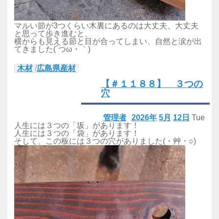
マルい節が3つくらい木裏にあるのは大丈夫、大丈夫
と思って歩き進むと、
横からも見える節と目が合ってしまい、自然と涙が出
てきました(´つω・｀)
木材
/
広島県産材
【＃１１８８】 ３つの
穴
管理者
2026年
5月
12日
Tue
人生には３つの「坂」があります！
人生には３つの「袋」があります！
そして、この板には３つの穴がありました(・艸・○)