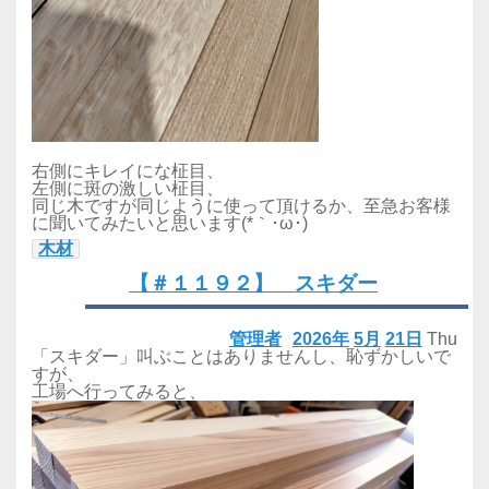
右側にキレイにな柾目、
左側に斑の激しい柾目、
同じ木ですが同じように使って頂けるか、至急お客様
に聞いてみたいと思います(*｀･ω･)ゞ
木材
【＃１１９２】 スキダー
管理者
2026年
5月
21日
Thu
「スキダー」叫ぶことはありませんし、恥ずかしいで
すが、
工場へ行ってみると、