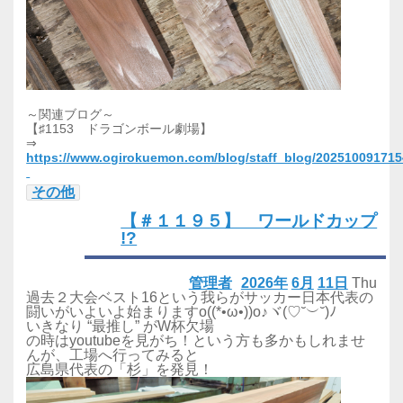
～関連ブログ～
【♯1153 ドラゴンボール劇場】
⇒
https://www.ogirokuemon.com/blog/staff_blog/20251009171
その他
【＃１１９５】 ワールドカップ
!?
管理者
2026年
6月
11日
Thu
過去２大会ベスト16という我らがサッカー日本代表の
闘いがいよいよ始まりますo((*•ω•))o♪ヾ(♡˘︶˘)ﾉ
いきなり “最推し” がW杯欠場
の時はyoutubeを見がち！という方も多かもしれませ
んが、工場へ行ってみると
広島県代表の「杉」を発見！