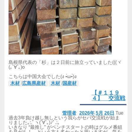
島根県代表の「杉」は２日前に旅立っていました(((ヾ
(｡´∀`｡)o
こちらは中国大会でした(ง •̀ω•́)ง
木材
/
広島県産材
木材
/
国産材
【＃１１９
４】 交流戦
管理者
2026年
5月
26日
Tue
過去3年負け越し無しという我らがセパ交流戦が始ま
りました｡:.ﾟヽ(´∀`｡)ﾉﾟ.:｡ ゜
いきなり “最推し” がベンチスタートの時はグルメ番組
を見がち！ という方も多かったと思いますが、気を