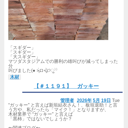
「スギダー」
「スギダー」
「大スギダー」
マツダスタジアムでの勝利の雄叫びが減ってしまった
分
叫びました(● ˃̶͈̀ロ˂̶͈́)੭ु⁾⁾
木材
【＃１１９１】 ガッキー
管理者
2026年
5月
19日
Tue
“ガッキー” と言えば新垣結衣さん！、板垣退助！と言
う方や、私だったら「マイク！」となりますが、
木材業界で “ガッキー” と言えば
「黒柿」ではないでしょうか？
〜関連ブログ〜