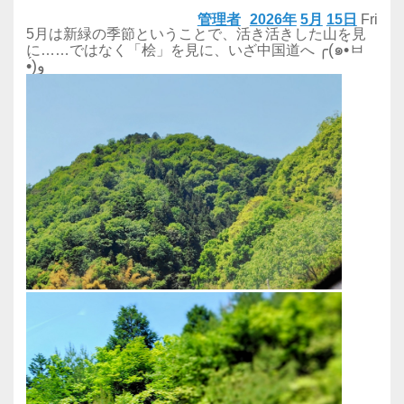
管理者
2026年
5月
15日
Fri
5月は新緑の季節ということで、活き活きした山を見
╭(๑•̀ㅂ
に……ではなく「桧」を見に、いざ中国道へ
•́)و