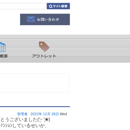
管理者
2022年
12月
28日
Wed
ざいました(˘͈ᵕ ˘͈❀)
ﾃﾝｼｮﾝしているせいか、