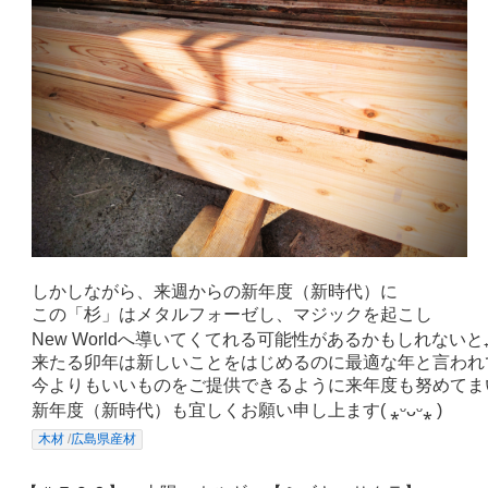
しかしながら、来週からの新年度（新時代）に
この「杉」はメタルフォーゼし、マジックを起こし
New Worldへ導いてくてれる可能性があるかもしれないと₊*̥(* ⁰̷̴͈꒨
来たる卯年は新しいことをはじめるのに最適な年と言われ
今よりもいいものをご提供できるように来年度も努めてま
新年度（新時代）も宜しくお願い申し上ます( ⁎ᵕᴗᵕ⁎ )
木材
/
広島県産材