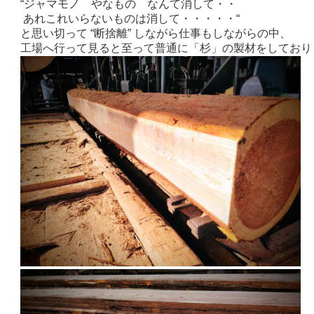
“ジャマモノ やなもの なんて消して・・
あれこれいらないものは消して・・・・・“
と思い切って “断捨離” しながら仕事もしながらの中、
工場へ行って見ると至って普通に「杉」の製材をしておりました