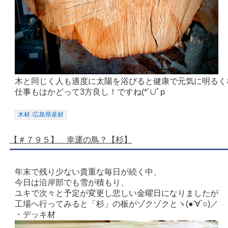
木と同じく人も適度に太陽を浴びると健康で元気に明るく
仕事もはかどって3方良し！ですね(*´∪ﾟp
木材
/
広島県産材
【＃７９５】 幸運の鳥？【杉】
年末で残り少ない貴重な毎日が続く中、
今日は沿岸部でも雪が積もり、
ユキで次々と予定が変更し悲しい金曜日になりましたが
工場へ行ってみると「杉」の板がゾクゾクとヽ(●'∀`○)／
・デッキ材