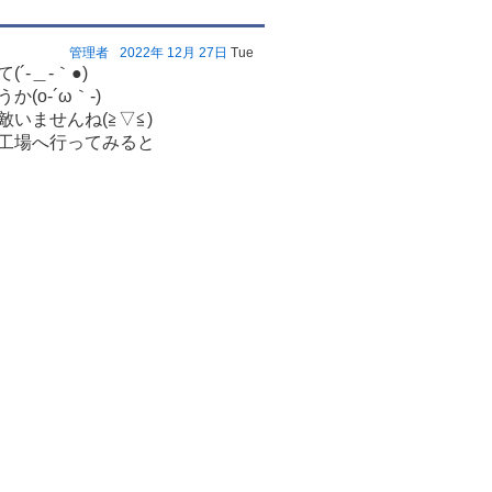
管理者
2022年
12月
27日
Tue
-＿-｀●)
o-´ω｀-)
いませんね(≧▽≦)
工場へ行ってみると