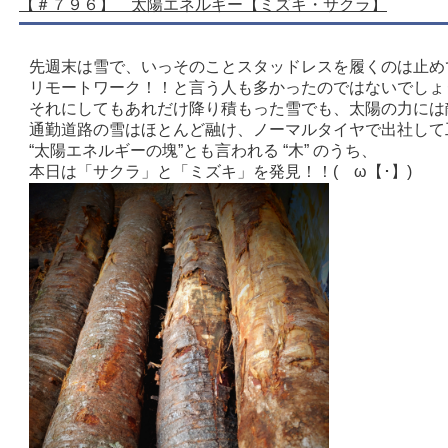
【＃７９６】 太陽エネルギー【ミズキ・サクラ】
先週末は雪で、いっそのことスタッドレスを履くのは止めて(´
リモートワーク！！と言う人も多かったのではないでしょうか(
それにしてもあれだけ降り積もった雪でも、太陽の力には敵
通勤道路の雪はほとんど融け、ノーマルタイヤで出社して
“太陽エネルギーの塊”とも言われる “木” のうち、
本日は「サクラ」と「ミズキ」を発見！！(ゝω【･】)