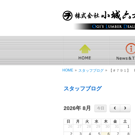
HOME
»
»
スタッフブログ
【＃７９１】 F
スタッフブログ
2026年 8月
今日
日
月
火
水
木
金
土
26
27
28
29
30
31
1
2
3
4
5
6
7
8