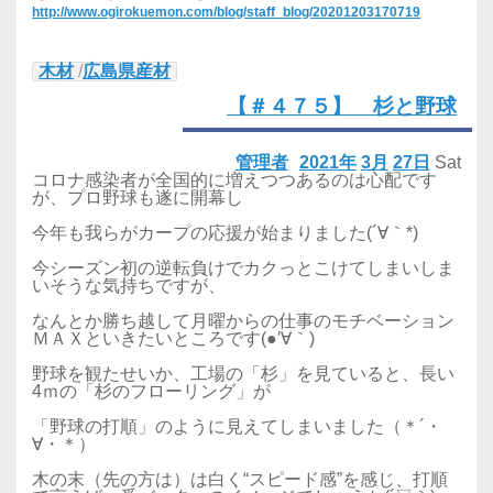
http://www.ogirokuemon.com/blog/staff_blog/20201203170719
木材
/
広島県産材
【＃４７５】 杉と野球
管理者
2021年
3月
27日
Sat
コロナ感染者が全国的に増えつつあるのは心配です
が、プロ野球も遂に開幕し
今年も我らがカープの応援が始まりました(´∀｀*)
今シーズン初の逆転負けでカクっとこけてしまいしま
いそうな気持ちですが、
なんとか勝ち越して月曜からの仕事のモチベーション
ＭＡＸといきたいところです(●′∀｀)
野球を観たせいか、工場の「杉」を見ていると、長い
4ｍの「杉のフローリング」が
「野球の打順」のように見えてしまいました（＊´・
∀・＊）
木の末（先の方は）は白く“スピード感”を感じ、打順