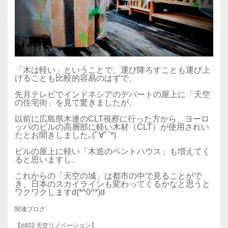
「木は軽い」ということで、運び降ろすことも運び上
げることも比較的容易のはずで、
先月テレビでインドネシアのデパートの屋上に「天空
の住宅街」を見て驚きましたが、
以前に広島県木連のCLT視察に行った方から、ヨーロ
ッパのビルの高層部に軽い木材（CLT）が使用されい
たとお聞きしました｡(ﾟ∀ﾟ`*)
ビルの屋上に軽い「木造のペントハウス」も増えてく
ると思いますし、
これからの「天空の城」は都市の中で見ることがで
き、日本のスカイラインも変わってくるかなと思うと
ワクワクしますd(*^0^*)d
関連ブログ
【♯403 天空リノベーション】