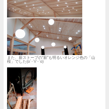
また、薪ストーブの“薪”も明るいオレンジ色の「山
桜」でした(o´･∀･`o)