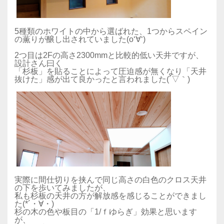
5種類のホワイトの中から選ばれた、1つからスペイン
の薫りが醸し出されていました(o‘∀‘)
2つ目は2Fの高さ2300mmと比較的低い天井ですが、
設計さん曰く
「杉板」を貼ることによって圧迫感が無くなり「天井
抜けた」感が出て良かったと言われました(´▽｀)
実際に間仕切りを挟んで同じ高さの白色のクロス天井
の下を歩いてみましたが、
私も杉板の天井の方が解放感を感じることができまし
た(*´・∀・)
杉の木の色や板目の「1/ｆゆらぎ」効果と思います
が、