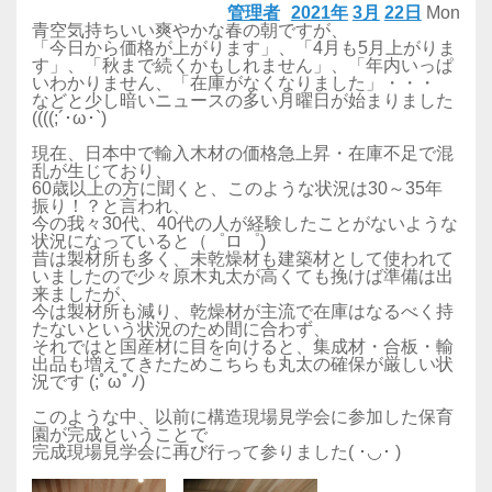
管理者
2021年
3月
22日
Mon
青空気持ちいい爽やかな春の朝ですが、
「今日から価格が上がります」、「4月も5月上がりま
す」、「秋まで続くかもしれません」、「年内いっぱ
いわかりません、「在庫がなくなりました」・・・
などと少し暗いニュースの多い月曜日が始まりました
((((;´･ω･`)
現在、日本中で輸入木材の価格急上昇・在庫不足で混
乱が生じており、
60歳以上の方に聞くと、このような状況は30～35年
振り！？と言われ、
今の我々30代、40代の人が経験したことがないような
状況になっていると（゜ロ゜)
昔は製材所も多く、未乾燥材も建築材として使われて
いましたので少々原木丸太が高くても挽けば準備は出
来ましたが、
今は製材所も減り、乾燥材が主流で在庫はなるべく持
たないという状況のため間に合わず、
それではと国産材に目を向けると、集成材・合板・輸
出品も増えてきたためこちらも丸太の確保が厳しい状
況です (;ﾟωﾟﾉ)
このような中、以前に構造現場見学会に参加した保育
園が完成ということで
完成現場見学会に再び行って参りました( ･◡･ )