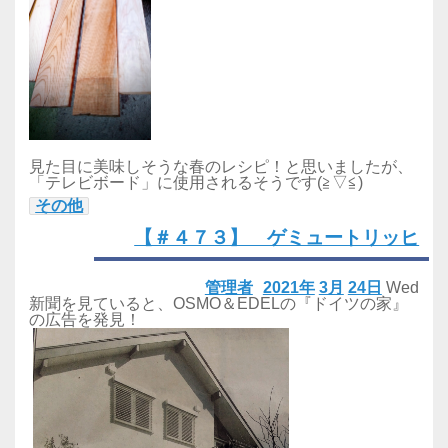
見た目に美味しそうな春のレシピ！と思いましたが、
「テレビボード」に使用されるそうです(≧▽≦)
その他
【＃４７３】 ゲミュートリッヒ
管理者
2021年
3月
24日
Wed
新聞を見ていると、OSMO＆EDELの『ドイツの家』
の広告を発見！