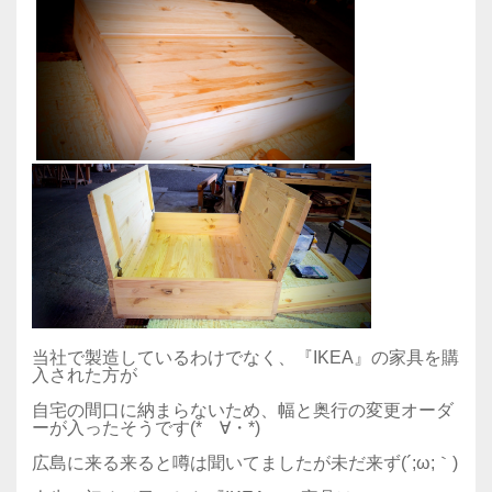
当社で製造しているわけでなく、『IKEA』の家具を購
入された方が
自宅の間口に納まらないため、幅と奥行の変更オーダ
ーが入ったそうです(*ゝ∀・*)
広島に来る来ると噂は聞いてましたが未だ来ず(´;ω;｀)