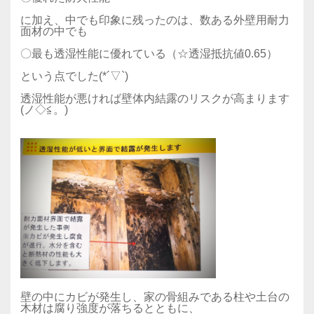
に加え、中でも印象に残ったのは、数ある外壁用耐力
面材の中でも
〇最も透湿性能に優れている（☆透湿抵抗値0.65）
という点でした(*´▽`)
透湿性能が悪ければ壁体内結露のリスクが高まります
(ノ◇≦。)
壁の中にカビが発生し、家の骨組みである柱や土台の
木材は腐り強度が落ちるとともに、