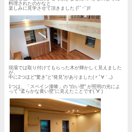
料理されたのかなと
楽しみに見学させて頂きました (｢ﾟｰﾟ)!!
現場では取り付けてもらった木が輝かしく見えました
が、
中に2つほど“驚き”と“発見”がありました(〃ﾟ∀｀,,)
1つは、「スペイン漆喰」の “白い壁” が照明の光によ
って “柔らかな黄い壁”に見えたことです( '∀' )