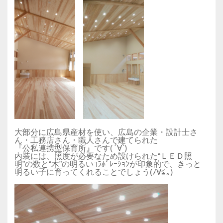
大部分に広島県産材を使い、広島の企業・設計士さ
ん・工務店さん・職人さんで建てられた
『公私連携型保育所』です( ´∀`)
内装には、照度が必要なため設けられた“ＬＥＤ照
明”の数と“木”の明るいｺﾗﾎﾞﾚｰｼｮﾝが印象的で、きっと
明るい子に育ってくれることでしょう(ﾉ∀≦｡)