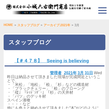
HOME
»
»
»
スタッフブログ
アーカイブ:2021年
3月
スタッフブログ
【＃４７８】 Seeing is believing
管理者
2021年
3月
31日
Wed
昨日は納品させて頂きました現場が完成間近というこ
とで、
・「米松」「地松」「桧」「杉」などの構造材
・「ブラックチェリー」「桧」のフローング
・「樅」「ﾚｯﾄﾞｼﾀﾞｰ」「杉」の天井材
・「バツ」のデッキ材
スペイン漆喰
・・・・など
他にも色々と納めさせて頂きました“木”がどのように