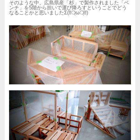
そのような中、広島県産「杉」で製作されました「ベ
ンチ」を5階から担いで運び降ろすということでどう
なることかと思いましたΣ(‼❍ฺω❍ฺ‼)