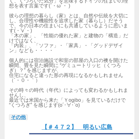
く、くつろいだ気分」を意味するドイツの住まいの理
想を表す言葉です(`・ω´・ )
彼らの理想の暮らし（家）とは、自然や伝統を大切に
し、合理性や機能性を追求した家（暮らし）だそう
で、今の日本の住まいにも共通しているように思いま
す(・'v`・)
「木の家」、「性能の優れた家」と建物の「構造」だ
けではなく、
「内装」、「ソファ」・「家具」・「グッドデザイ
ン」なども・・・・
個人的には宿泊施設で和室の部屋の入口の襖を開けた
瞬間、畳を見た瞬間に “ゲミュートリッヒ（くつろ
ぎ）？” を感じますが、
住宅になると違った形の再現になるかもしれません
（´・０・｀）
その時々の時代（年代）によっても変わるかもしれま
せんし、
最近では米国から来た「Ｙogibo」を見ているだけで
“くつろぎ” を感じます(o´･∀･`o)
その他
【＃４７２】 明るい広島