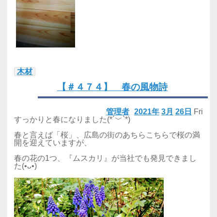
木材
【＃４７４】 春の風物詩
管理者
2021年
3月
26日
Fri
すっかりと春になりました(*´﹀`*)
春と言えば「桜」、広島の街のあちらこちらで桜の満
開を迎えていますが、
春の花の1つ、『ムスカリ』が当社でも発見できまし
た(•ᴗ•)