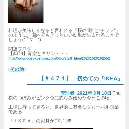
料理が美味しくなると言われる「桜の“薪”と“チップ”」
のように、園内でもきっといい効果が生まれることで
しょう(*⌒∇⌒*)
関連ブログ
【♯378】青空とキリン・・・
http://www.ogirokuemon.com/blog/staff_blog/20201026162552
その他
【＃４７１】 初めての『IKEA』
管理者
2021年
3月
18日
Thu
桜のつぼみがピンク色に膨らみ始めた今日この頃、
工場に行って見ると、世界的に有名なグローバル企業
である
『ＩＫＥＡ』の家具が(ﾟﾛ､ﾟ;)!!!