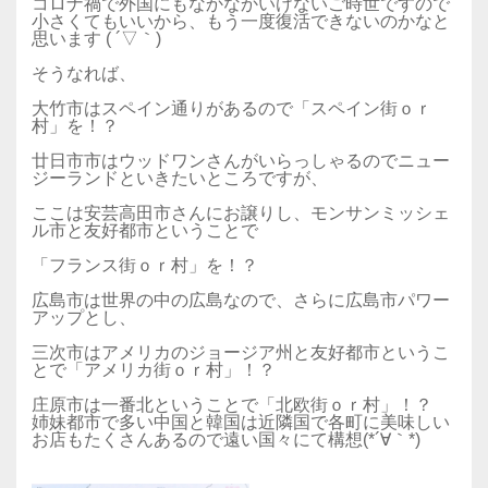
コロナ禍で外国にもなかなかいけないご時世ですので
小さくてもいいから、もう一度復活できないのかなと
思います ( ´▽｀)
そうなれば、
大竹市はスペイン通りがあるので「スペイン街ｏｒ
村」を！？
廿日市市はウッドワンさんがいらっしゃるのでニュー
ジーランドといきたいところですが、
ここは安芸高田市さんにお譲りし、モンサンミッシェ
ル市と友好都市ということで
「フランス街ｏｒ村」を！？
広島市は世界の中の広島なので、さらに広島市パワー
アップとし、
三次市はアメリカのジョージア州と友好都市というこ
とで「アメリカ街ｏｒ村」！？
庄原市は一番北ということで「北欧街ｏｒ村」！？
姉妹都市で多い中国と韓国は近隣国で各町に美味しい
お店もたくさんあるので遠い国々にて構想(*´∀｀*)