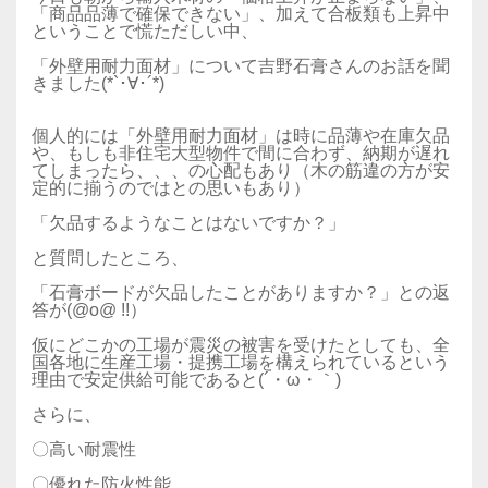
「商品品薄で確保できない」、加えて合板類も上昇中
ということで慌ただしい中、
「外壁用耐力面材」について吉野石膏さんのお話を聞
きました(*`･∀･´*)
個人的には「外壁用耐力面材」は時に品薄や在庫欠品
や、もしも非住宅大型物件で間に合わず、納期が遅れ
てしまったら、、、の心配もあり（木の筋違の方が安
定的に揃うのではとの思いもあり）
「欠品するようなことはないですか？」
と質問したところ、
「石膏ボードが欠品したことがありますか？」との返
答が(@o@ !!）
仮にどこかの工場が震災の被害を受けたとしても、全
国各地に生産工場・提携工場を構えられているという
理由で安定供給可能であると(´・ω・｀)
さらに、
〇高い耐震性
〇優れた防火性能