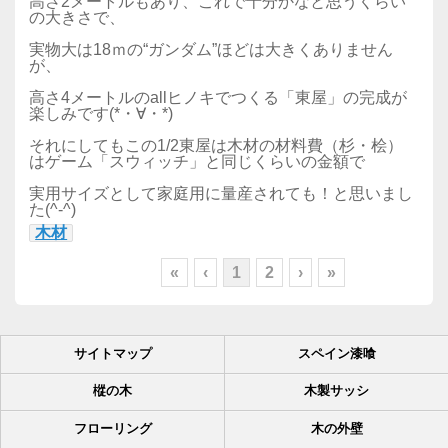
高さ2メートルもあり、これで十分かなと思うくらい
の大きさで、
実物大は18ｍの“ガンダム”ほどは大きくありません
が、
高さ4メートルのallヒノキでつくる「東屋」の完成が
楽しみです(*・∀・*)
それにしてもこの1/2東屋は木材の材料費（杉・桧）
はゲーム「スウィッチ」と同じくらいの金額で
実用サイズとして家庭用に量産されても！と思いまし
た(^-^)
木材
«
‹
1
2
›
»
サイトマップ
スペイン漆喰
樅の木
木製サッシ
フローリング
木の外壁