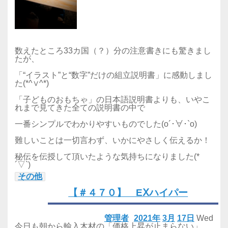
数えたところ33カ国（？）分の注意書きにも驚きまし
たが、
「“イラスト”と“数字”だけの組立説明書」に感動しまし
た(*^∨^*)
「子どものおもちゃ」の日本語説明書よりも、いやこ
れまで見てきた全ての説明書の中で
一番シンプルでわかりやすいものでした(o´･∀･`o)
難しいことは一切言わず、いかにやさしく伝えるか！
秘伝を伝授して頂いたような気持ちになりました(*
´▽`)
その他
【＃４７０】 EⅩハイパー
管理者
2021年
3月
17日
Wed
今日も朝から輸入木材の「価格上昇が止まらない」、