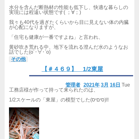
水分を含んだ断熱材の性能も低下し、快適な暮らしの
実現には程遠い状態です( ；∀；)
我々も40代を過ぎたくらいから目に見えない体の内臓
が心配になりますが、
「住宅も健康が一番ですよね」と言われ、
黄砂吹き荒れる中、地下を流れる澄んだ水のようなお
話でした(o´･∀･`o)
その他
【＃４６９】 1/2東屋
管理者
2021年
3月
16日
Tue
工務店様が作って持って来られたのは、
1/2スケールの「東屋」の模型でした(סיםיס)!!