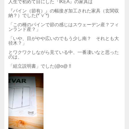
人生で初めて目にした『IKEA』の家具は
『パイン（節有）』の幅接ぎ加工された家具（玄関収
納？）でした(*´∨`*)
「この種のパインで節の感じはスウェーデン産？フィ
ンランド産？」
「いや、目がやや広いのでもう少し南？ それとも大
径木？」
とワクワクしながら見ている中、一番凄いなと思った
のは、
「組立説明書」でした(@o@ !!