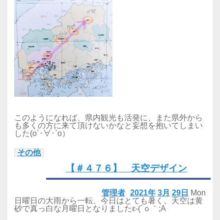
このようになれば、県内観光も活発に、また県外から
も多くの方に来て頂けないかなと妄想を抱いてしまい
した(o´･∀･`o）
その他
【＃４７６】 天空デザイン
管理者
2021年
3月
29日
Mon
日曜日の大雨から一転、今日はとても暑く、天空は黄
砂で真っ白な月曜日となりましたε-(´ｏ｀;A