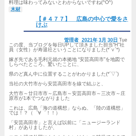
料理は味わってみないとわからないですね(^O^)
木材
【＃４７７】 広島の中心で愛をさ
けぶ
管理者
2021年
3月
30日
Tue
この度、当ブログを毎日UPして頂きました担当“H”社
員（女性）が寿退社ということになりました(*´∨`*)
嫁ぎ先である毛利元就の本拠地 “安芸高田市”を地図で
しらべたところ、驚いたことに、
県のど真ん中に位置することがわかりました(*´▽`)
当社の大竹市から安芸高田市を線で結ぶと、
大竹市～廿日市市～広島市～安芸高田市～三次市～庄
原市が1本でつながりました
これは、広島「海の道構想」ならぬ、「陸の道構想」
では！？（゜∀゜！！）
「安芸高田市」と言えば以前に「ニュージーランド
村」がありましたが、