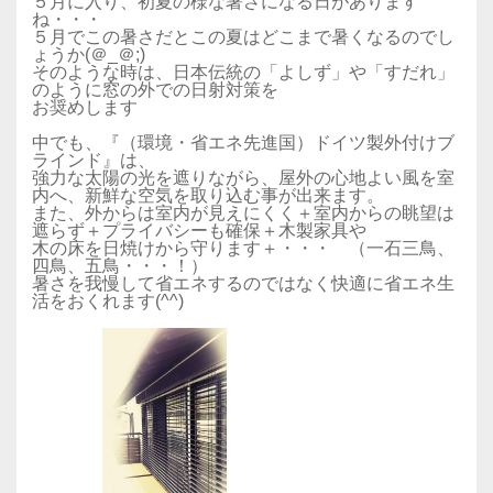
５月に入り、初夏の様な暑さになる日があります
ね・・・
５月でこの暑さだとこの夏はどこまで暑くなるのでし
ょうか(＠_＠;)
そのような時は、日本伝統の「よしず」や「すだれ」
のように窓の外での日射対策を
お奨めします
中でも、『（環境・省エネ先進国）ドイツ製外付けブ
ラインド』は、
強力な太陽の光を遮りながら、屋外の心地よい風を室
内へ、新鮮な空気を取り込む事が出来ます。
また、外からは室内が見えにくく＋室内からの眺望は
遮らず＋プライバシーも確保＋木製家具や
木の床を日焼けから守ります＋・・・ （一石三鳥、
四鳥、五鳥・・・！）
暑さを我慢して省エネするのではなく快適に省エネ生
活をおくれます(^^)