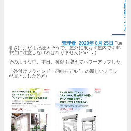
即
納
モ
デ
ル
管理者
2020年
8月
25日
Tue
暑さはまだまだ続きそうで、屋外に限らず屋内でも熱
中症に注意しなければなりません(･ω･`；)
そのような中、本日、種類も増えてパワーアップした
「外付けブラインド “ 即納モデル ”」の新しいチラシ
が届きました(^o^)