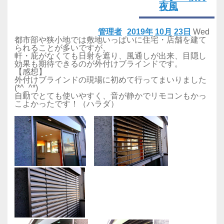
夜風
管理者
2019年
10月
23日
Wed
都市部や狭小地では敷地いっぱいに住宅・店舗を建て
られることが多いですが、
軒・庇がなくても日射を遮り、風通しが出来、目隠し
効果も期待できるのが外付けブラインドです。
【感想】
外付けブラインドの現場に初めて行ってまいりました
(*^_^*)
自動でとても使いやすく、音が静かでリモコンもかっ
こよかったです！（ハラダ）