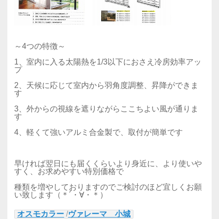
～4つの特徴～
1、室内に入る太陽熱を1/3以下におさえ冷房効率アッ
プ
2、天候に応じて室内から羽角度調整、昇降ができま
す
3、外からの視線を遮りながらここちよい風が通りま
す
4、軽くて強いアルミ合金製で、取付が簡単です
早ければ翌日にも届くくらいより身近に、より使いや
すく、お求めやすい特別価格で
種類を増やしておりますのでご検討のほど宜しくお願
い致します（＊´・∀・＊）
オスモカラー
/
ヴァレーマ 小城