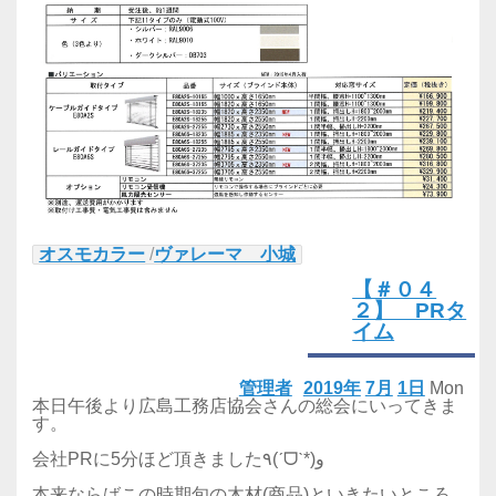
オスモカラー
/
ヴァレーマ 小城
【＃０４
２】 PRタ
イム
管理者
2019年
7月
1日
Mon
本日午後より広島工務店協会さんの総会にいってきま
す。
会社PRに5分ほど頂きました٩(ˊᗜˋ*)و
本来ならばこの時期旬の木材(商品)といきたいところ