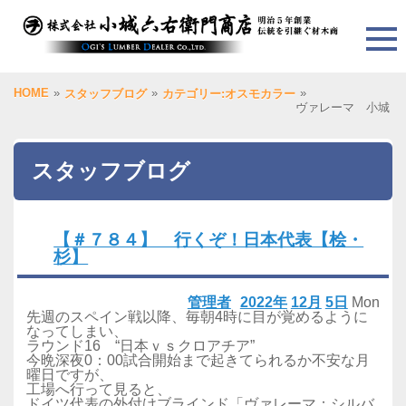
HOME
»
»
»
スタッフブログ
カテゴリー:オスモカラー
ヴァレーマ 小城
スタッフブログ
【＃７８４】 行くぞ！日本代表【桧・
杉】
管理者
2022年
12月
5日
Mon
先週のスペイン戦以降、毎朝4時に目が覚めるように
なってしまい、
ラウンド16 “日本ｖｓクロアチア”
今晩深夜0：00試合開始まで起きてられるか不安な月
曜日ですが、
工場へ行って見ると、
ドイツ代表の外付けブラインド「ヴァレーマ：シルバ