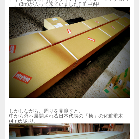
ー」(3m)が入って来ていました(ﾟﾛﾟ屮)屮
しかしながら、周りを見渡すと、
中から外へ展開される日本代表の「桧」の化粧垂木
(4m)があり、