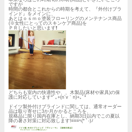
ですが
時間の都合とこれからの時期を考えて、『外付けブラ
インド』をメインに、
あとはｏｓｍｏ塗装フローリングのメンテナンス商品
(※女性にとってのスキンケア商品)を
ＰＲしたいと思います❗️
どちらも室内の快適性や、、木製品(床材や家具)の保
護に対応しています*ﾟ｡+(n´v｀n)+｡ﾟ*
ドイツ製外付けブラインドに関しては、通常オーダー
品は取り寄せに3か月かかるところを、
規格品に限り国内在庫とし、納期3日以内でこの夏以
降の暑さ対策に対応致します!≡≡≡ﾍ(* ﾟ-)ﾉ