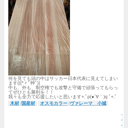
何を見ても頭の中はサッカー日本代表に見えてしまい
ます(((*〃ﾟ艸ﾟ))
中も、外も、制空権でも攻撃と守備で頑張ってもらっ
てぜひとも勝利を！！
我々も全力で応援したいと思います+.ﾟp(●´∀｀)q ﾟ+.ﾟ
木材
/
国産材
オスモカラー
/
ヴァレーマ 小城
【
３
３