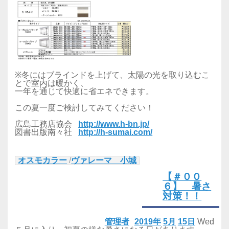
※冬にはブラインドを上げて、太陽の光を取り込むこ
とで室内は暖かく、
一年を通じて快適に省エネできます。
この夏一度ご検討してみてください！
広島工務店協会
http://www.h-bn.jp/
図書出版南々社
http://h-sumai.com/
オスモカラー
/
ヴァレーマ 小城
【＃００
６】 暑さ
対策！！
管理者
2019年
5月
15日
Wed