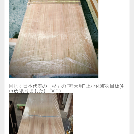
同じく日本代表の「杉」の “軒天用” 上小化粧羽目板(4
ｍ)がありました(ゞ´∀｀)