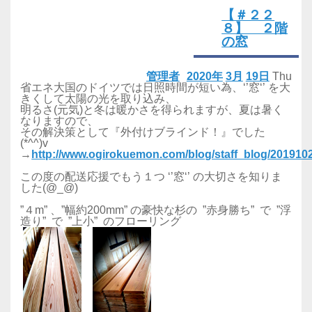
【＃２２
８】 ２階
の窓
管理者
2020年
3月
19日
Thu
省エネ大国のドイツでは日照時間が短い為、‘’窓‘’ を大
きくして太陽の光を取り込み、
明るさ(元気)と冬は暖かさを得られますが、夏は暑く
なりますので、
その解決策として『外付けブラインド！』でした
(*^^)v
→
http://www.ogirokuemon.com/blog/staff_blog/20191
この度の配送応援でもう１つ ‘’窓‘’ の大切さを知りま
した(@_@)
”４m” 、”幅約200mm” の豪快な杉の ”赤身勝ち” で ”浮
造り” で ”上小” のフローリング