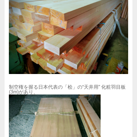
制空権を握る日本代表の「桧」の“天井用” 化粧羽目板
(3m)があり、