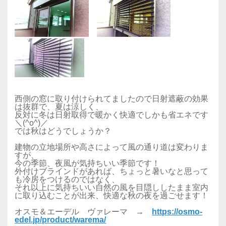
西側の窓に取り付けられてましたので日射遮蔽の効果
は抜群で、夏は涼しく、
反対に冬は日射取得で暖かく快適でしかも省エネです
＼(^o^)／
では秋はどうでしょうか？
建物の立地場所や高さによって風の通り道は変わりま
すが、
今の季節、夜風が気持ちいい季節です！
外付けブラインドがあれば、ちょっと暑いなと思って
も冷房をつけるのではなく、
それ以上に気持ちいい自然の風を目隠ししたまま室内
に取り込むことが出来、快適な秋の夜を過ごせます！
オスモ＆エーデル ヴァレーマ →
https://osmo-
edel.jp/product/warema/