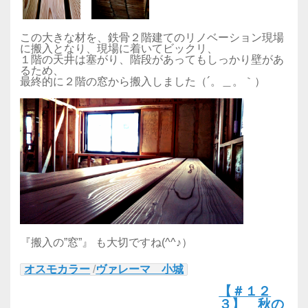
この大きな材を、鉄骨２階建てのリノベーション現場
に搬入となり、現場に着いてビックリ、
１階の天井は塞がり、階段があってもしっかり壁があ
るため、
最終的に２階の窓から搬入しました（´。＿。｀）
『搬入の”窓”』 も大切ですね(^^♪）
オスモカラー
/
ヴァレーマ 小城
【＃１２
３】 秋の