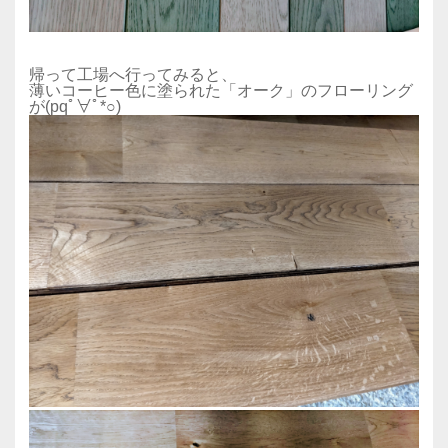
帰って工場へ行ってみると、
薄いコーヒー色に塗られた「オーク」のフローリング
が(pqﾟ∀ﾟ*○)