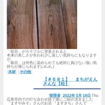
「柾目」がカラフルに塗装されると、
本来の美しさが失われ少し寂しい気持ちにもなります
が、
「板目」は何色に染められても絶対に負けない強い気
持ちが感じられます(｡☌ᴗ☌｡)
木材
その他
【＃６８１】 まちがえん
さんな【松】
管理者
2022年
5月
19日
Thu
広島市内での打ち合わせ終了後にご紹介頂きました
『ますやみそ』さんのお店 『ますきち』さんで