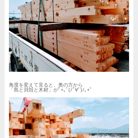
角度を変えて見ると、奥の方から
「島と貝殻と木材」がﾟ+｡ﾟ(ﾉﾟ∀ﾟ)ﾉ｡+ﾟ