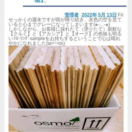
管理者
2022年
5月
13日
Fri
せっかくの週末ですが雨が降り続き、灰色の空を見て
いると心までグレーになってしまいます(๑-﹏-๑)
しかしながら、お客様に採れたて（塗りたて）新鮮な
【クルミ】と【アカシア】と【オーク】の色味も明る
いﾌﾛｰﾘﾝｸﾞsampleをお持ちするということで心は晴れ
やかになれました(ఇ˃́⌔˂̀ಣ)