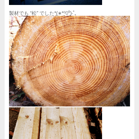
製材でも “松” でした*̥(∗︎*⁰͈꒨⁰͈)‧˚₊