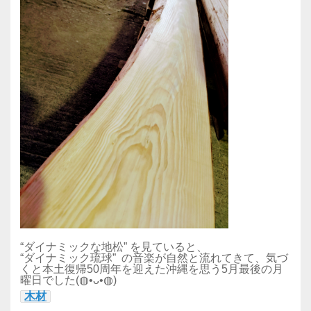
“ダイナミックな地松” を見ていると、
“ダイナミック琉球” の音楽が自然と流れてきて、気づ
くと本土復帰50周年を迎えた沖縄を思う5月最後の月
曜日でした(◍•ᴗ•◍)
木材