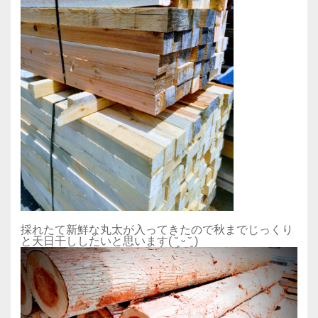
採れたて新鮮な丸太が入ってきたので秋までじっくり
と天日干ししたいと思います( ˘͈ ᵕ ˘͈ )