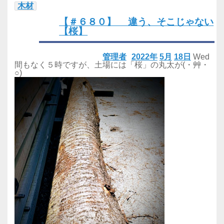
木材
【＃６８０】 違う、そこじゃない
【桜】
管理者
2022年
5月
18日
Wed
間もなく５時ですが、土場には「桜」の丸太が(・艸・
○)