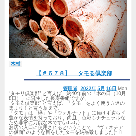
木材
【＃６７８】 タモる倶楽部
管理者
2022年
5月
16日
Mon
“タモリ倶楽部” と言えば、約40年前の「木の日（10月
8日）」に誕生した長寿番組ですが、
“タモる倶楽部” と言えば、「タモ」をよく使う方達の
集まり！と言う意味で、
「タモ」は「欅」や「ウォルナット」に負けず劣らず
豊かな表情を持っており、尚且、色彩もナチュラルな
ため非常に万能な木です(｡☌ᴗ☌｡)
お店の入口に使用されるということで、 “ヴェネチア
の仮面” のような目をしたタモを納品致しました(*･ﾛ･