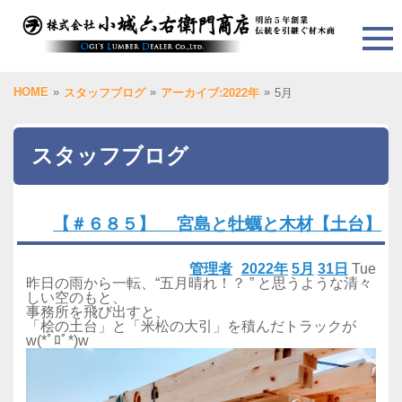
HOME
»
»
»
スタッフブログ
アーカイブ:2022年
5月
スタッフブログ
【＃６８５】 宮島と牡蠣と木材【土台】
管理者
2022年
5月
31日
Tue
昨日の雨から一転、“五月晴れ！？ ” と思うような清々
しい空のもと、
事務所を飛び出すと、
「桧の土台」と「米松の大引」を積んだトラックが
w(*ﾟﾛﾟ*)w