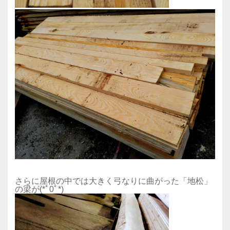
さらに屋根の中では大きく弓なりに曲がった「地松」
の梁が(*ﾟ0ﾟ*)