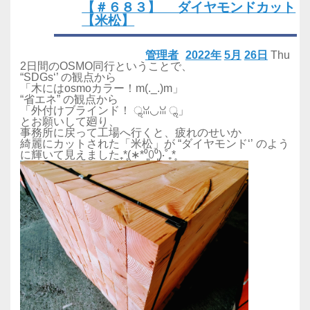
【＃６８３】 ダイヤモンドカット
【米松】
管理者
2022年
5月
26日
Thu
2日間のOSMO同行ということで、
“SDGs‘’ の観点から
「木にはosmoカラー！m(._.)m」
“省エネ” の観点から
「外付けブラインド！ ॢꈍ◡ꈍ ॢ」
とお願いして廻り、
事務所に戻って工場へ行くと、疲れのせいか
綺麗にカットされた「米松」が “ダイヤモンド‘’ のよう
に輝いて見えました₊*̥(∗︎*⁰͈꒨⁰͈)‧˚₊*̥