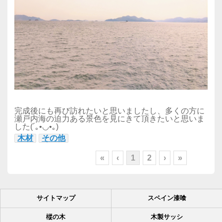
完成後にも再び訪れたいと思いましたし、多くの方に
瀬戸内海の迫力ある景色を見にきて頂きたいと思いま
した(´｡•◡•｡)
木材
その他
«
‹
1
2
›
»
サイトマップ
スペイン漆喰
樅の木
木製サッシ