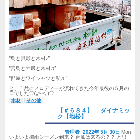
“島と貝殻と木材♪”
“宮島と牡蠣と木材♫”
“部屋とワイシャツと私♬”
と、自然にメロディーが流れてきた今年最後の５月の
日でした♡(,,> <,,)♡
木材
その他
【＃６８４】 ダイナミッ
ク【地松】
管理者
2022年
5月
30日
Mon
いよいよ梅雨シーズン到来？ 台風は来るの？？ と思