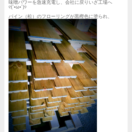
味噌パワーを急速充電し、会社に戻りいざ工場へ
୧(`•ω•´)୨
パイン（松）のフローリングが黒樫色に塗られ、