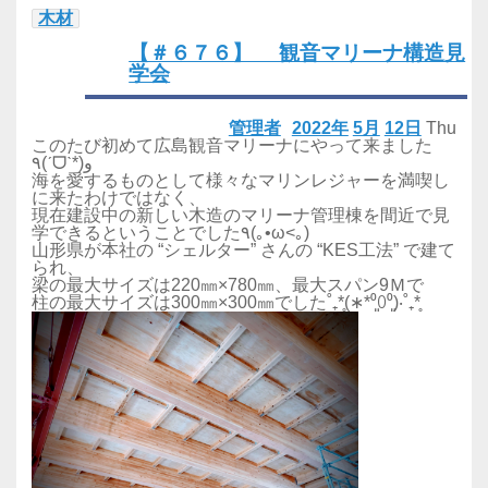
木材
【＃６７６】 観音マリーナ構造見
学会
管理者
2022年
5月
12日
Thu
このたび初めて広島観音マリーナにやって来ました
٩(ˊᗜˋ*)و
海を愛するものとして様々なマリンレジャーを満喫し
に来たわけではなく、
現在建設中の新しい木造のマリーナ管理棟を間近で見
学できるということでした٩(｡•ω<｡)
山形県が本社の “シェルター” さんの “KES工法” で建て
られ、
梁の最大サイズは220㎜×780㎜、最大スパン9Ｍで
柱の最大サイズは300㎜×300㎜でした˚₊*̥(∗︎*⁰͈꒨⁰͈)‧˚₊*̥