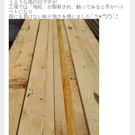
うような雨の日ですが、
工場では「地松」が製材され、触ってみると手がベト
ベトになり
雨にも負けない粘り強さを感じました‧˚₊*̥(∗︎*⁰͈꒨⁰͈)‧˚₊*̥