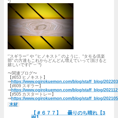
*)
‘’スギラー‘’ や ‘’ヒノキスト‘’ のように、“タモる倶楽
部” の方達もこれからどんどん増えていって頂けると
嬉しいです(*´︶`*)
〜関連ブログ〜
【♯653 ヒノキスト】
⇒
https://www.ogirokuemon.com/blog/staff_blog/20220
【♯609 スギラー】
⇒
https://www.ogirokuemon.com/blog/staff_blog/20211
【♯505 カスタートレー】
⇒
https://www.ogirokuemon.com/blog/staff_blog/20210
木材
【＃６７７】 曇りのち晴れ【3
樹】