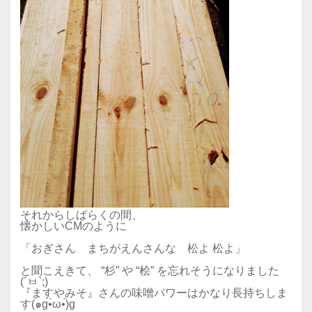
それからしばらくの間、
懐かしいCMのように
「おぎさん まちがえんさんな 松よ 松よ」
と聞こえきて、 “杉” や “桧” を忘れそうになりました
(´ㅂ`;)
『ますやみそ』さんの味噌パワーはかなり長持ちしま
す(๑g•̀ω•́)g