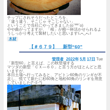
チップにされそうだったところを、
「違う違う、そこじゃ そこじゃない」
ということで当社にやってきました(o´罒`o)
やや曲がってますが、「桜」が精一杯活かせられるよ
うしっかり考えて製材したいと思います꒰｡•◡•｡꒱
木材
【＃６７９】 新型“60”
管理者
2022年
5月
17日
Tue
「新型60」と言えば、この秋登場する
マツダの新型「ＣＸ―６０」と言う方がほとんどと思
いますが、
本日土場へ行ってみると、アピトン60角のリンギが不
足し、慌てて新たに杉60角と地松60角のリンギを用意
していました(*･ﾛ･*)