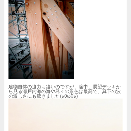
建物自体の迫力も凄いのですが、途中、展望デッキか
ら見る瀬戸内海の海や島々の景色は最高で、真下の波
の激しさにも驚きました(๑0ω0๑)