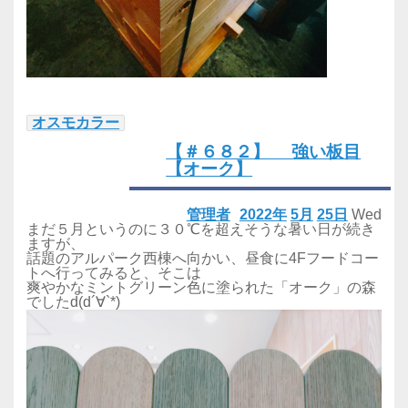
オスモカラー
【＃６８２】 強い板目
【オーク】
管理者
2022年
5月
25日
Wed
まだ５月というのに３０℃を超えそうな暑い日が続き
ますが、
話題のアルパーク西棟へ向かい、昼食に4Fフードコー
トへ行ってみると、そこは
爽やかなミントグリーン色に塗られた「オーク」の森
でしたd(d´∀`*)