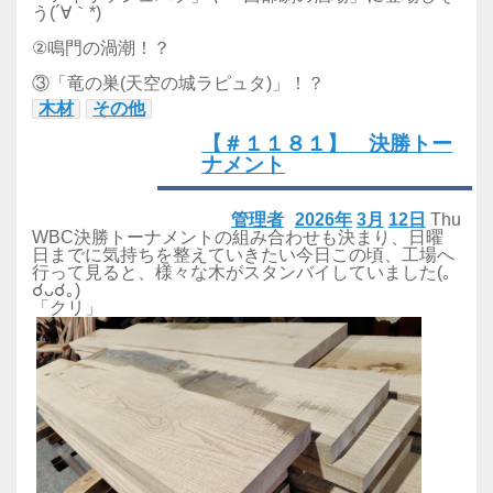
う(´∀｀*)
②鳴門の渦潮！？
③「竜の巣(天空の城ラピュタ)」！？
木材
その他
【＃１１８１】 決勝トー
ナメント
管理者
2026年
3月
12日
Thu
WBC決勝トーナメントの組み合わせも決まり、日曜
日までに気持ちを整えていきたい今日この頃、工場へ
行って見ると、様々な木がスタンバイしていました(｡
☌ᴗ☌｡)
「クリ」