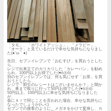
「タモ」、「ホワイトアッシュ」、「メラピー」、
「オーク」と見ているだけで幸せな気持ちになりまし
た(●´ω｀●)
先日、セブンイレブンで「おむすび」を買おうとした
ら、
レジで出来立てのカリカリした「カレーパン」を勧め
られ、100円以上お得でした(♥ó㉨ò)
別のセブンイレブンでは、何も気にせず「お茶」を買
おうとしたら、
レジで「割引のレシートはございませんか？」と聞か
れ、車まで取りに行って50円お得でした(♥ó㉨ò)
50円以上、100円以上に幸せな気持ちになりました
が、
仮にＡＩで同じことを言われた場合、幸せな気持ちに
なったでしょうか(>｡<;)
セブンでの接客のように、メガネをかけて変身し、カ