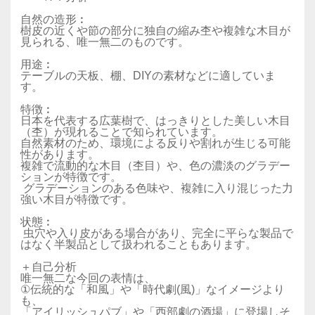
自然の造形︰
樹皮の近くや節の部分に独自の縮み杢や複雑な木目が
見られる、唯一無二のものです。
用途︰
テーブルの天板、棚、DIYの素材などに適していま
す。
特徴︰
日本を代表する広葉樹で、はっきりとした美しい木目
（杢）が現れることで知られています。
自然素材のため、環境による反りや割れが生じる可能
性があります。
複雑で流動的な木目（杢目）や、色の濃淡のグラデー
ションが特徴です。
グラデーションのある色味や、複雑に入り混じった力
強い木目が特徴です。
状態︰
虫穴や入り皮がある場合があり、完全に平らな製品で
はなく半製品として扱われることもあります。
＋自己分析
唯一無二な今回の表情は、
①伝統的な「和風」や「時代劇(風)」なイメージより
も、
「アイリッシュパブ」や「西部劇の酒場」に登場しそ