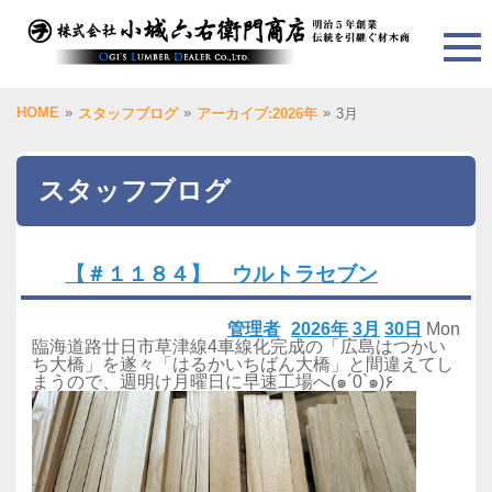
HOME
»
»
»
スタッフブログ
アーカイブ:2026年
3月
スタッフブログ
【＃１１８４】 ウルトラセブン
管理者
2026年
3月
30日
Mon
臨海道路廿日市草津線4車線化完成の「広島はつかい
ち大橋」を遂々「はるかいちばん大橋」と間違えてし
まうので、週明け月曜日に早速工場へ(๑´0`๑)۶