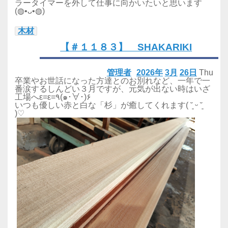
ラータイマーを外して仕事に向かいたいと思います
(◍•ᴗ•◍)
木材
【＃１１８３】 SHAKARIKI
管理者
2026年
3月
26日
Thu
卒業やお世話になった方達とのお別れなど、一年で一
番涙するしんどい３月ですが、元気が出ない時はいざ
工場へε=ε=٩(๑･∀･)۶
いつも優しい赤と白な「杉」が癒してくれます( ˘͈ ᵕ ˘͈
)♡