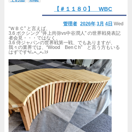
【＃１１８０】 WBC
管理者
2026年
3月
4日
Wed
“ＷＢＣ” と言えば、
3.6 ボクシング “井上尚弥vs中谷潤人” の世界戦発表記
者会見・・・ではなく、
3.6 侍ジャパンの世界戦第一戦、でもありますが、
我々の業界では、“Wood BenＣh” と言う方もいる
はずです٩꒰｡•◡•｡꒱۶