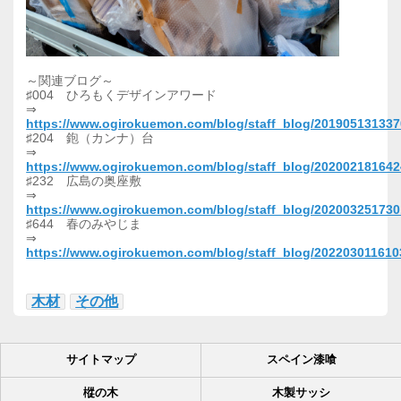
～関連ブログ～
♯004 ひろもくデザインアワード
⇒
https://www.ogirokuemon.com/blog/staff_blog/20190513133
♯204 鉋（カンナ）台
⇒
https://www.ogirokuemon.com/blog/staff_blog/20200218164
♯232 広島の奥座敷
⇒
https://www.ogirokuemon.com/blog/staff_blog/20200325173
♯644 春のみやじま
⇒
https://www.ogirokuemon.com/blog/staff_blog/202203011610
木材
その他
サイトマップ
スペイン漆喰
樅の木
木製サッシ