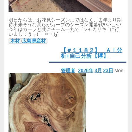
明日からは、お花見シーズン…ではなく、去年より期
待出来そうな我らがカープのシーズン開幕戦٩꒰｡•◡•｡꒱
今年はカープと共にチーム一丸で ‘’シャカリキ‘’ に行
いましょう╭( ・ㅂ・)و ̑̑
木材
/
広島県産材
【＃１１８２】 ＡＩ分
析+自己分析【欅】
管理者
2026年
3月
23日
Mon