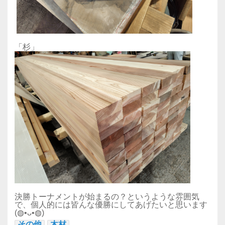
「杉」
決勝トーナメントが始まるの？というような雰囲気
で、個人的には皆んな優勝にしてあげたいと思います
(◍•ᴗ•◍)
その他
木材