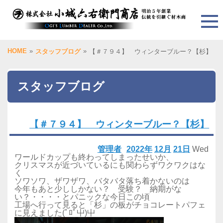
HOME
»
»
スタッフブログ
【＃７９４】 ウィンターブルー？【杉】
スタッフブログ
【＃７９４】 ウィンターブルー？【杉】
管理者
2022年
12月
21日
Wed
ワールドカップも終わってしまったせいか、
クリスマスが近づいているにも関わらずワクワクはな
く
ソワソワ、ザワザワ、バタバタ落ち着かないのは
今年もあと少ししかない？ 受験？ 納期がな
い？・・・・とパニックな今日この頃
工場へ行って見ると「杉」の板がチョコレートパフェ
に見えました(ﾟﾛﾟ屮)屮