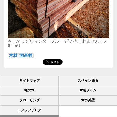
もしかして“ウィンターブルー？” かもしれません（ノ
д｀＠）
木材
/
国産材
サイトマップ
スペイン漆喰
樅の木
木製サッシ
フローリング
木の外壁
スタッフブログ