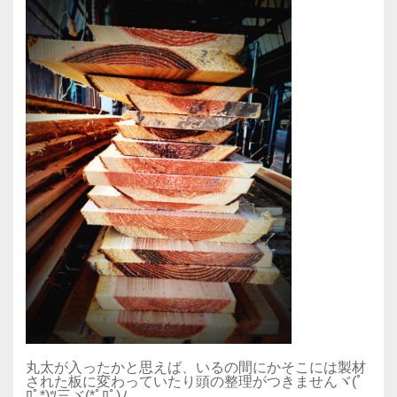
丸太が入ったかと思えば、いるの間にかそこには製材
された板に変わっていたり頭の整理がつきませんヾ(ﾟ
ﾛﾟ*)ﾂ三ヾ(*ﾟﾛﾟ)ﾉ