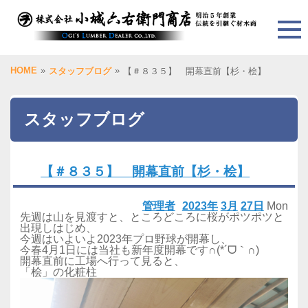
HOME
»
»
スタッフブログ
【＃８３５】 開幕直前【杉・桧】
スタッフブログ
【＃８３５】 開幕直前【杉・桧】
管理者
2023年
3月
27日
Mon
先週は山を見渡すと、ところどころに桜がポツポツと
出現しはじめ、
今週はいよいよ2023年プロ野球が開幕し、
今春4月1日には当社も新年度開幕です∩(*´ᗜ｀∩)
開幕直前に工場へ行って見ると、
「桧」の化粧柱