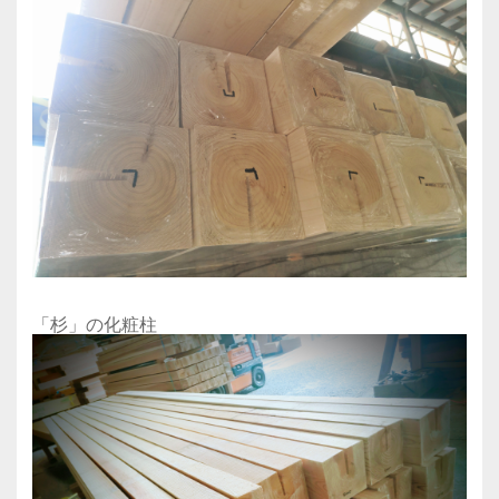
「杉」の化粧柱