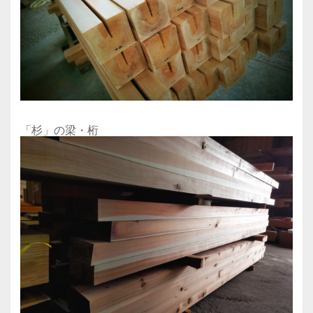
「杉」の梁・桁