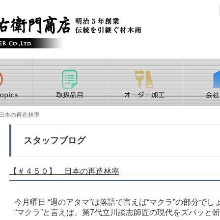
日本の再造林率
スタッフブログ
【＃４５０】 日本の再造林率
今月曜日 “週のアタマ”は落語で言えば“マクラ”の部分でしょう
“マクラ”と言えば、第7代立川談志師匠の現代をズバッと斬