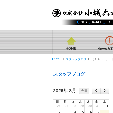
HOME
»
»
スタッフブログ
【＃４５０】 
スタッフブログ
2026年 8月
今日
日
月
火
水
木
金
土
26
27
28
29
30
31
1
2
3
4
5
6
7
8