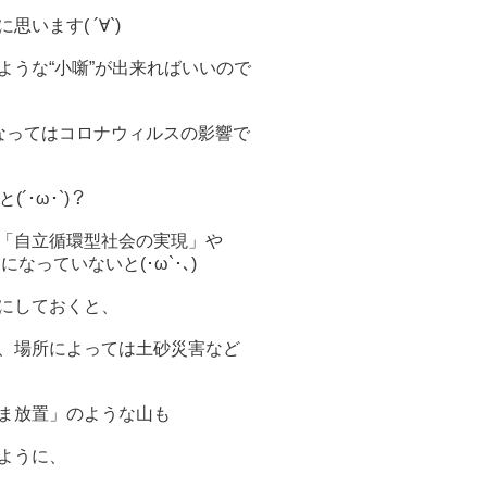
ます( ´∀`)
うな“小噺”が出来ればいいので
なってはコロナウィルスの影響で
･ω･`)？
「自立循環型社会の実現」や
っていないと(･ω`･､)
にしておくと、
、場所によっては土砂災害など
ま放置」のような山も
ように、