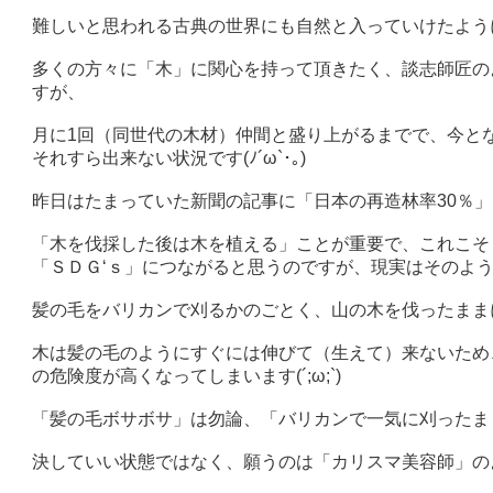
難しいと思われる古典の世界にも自然と入っていけたように思い
多くの方々に「木」に関心を持って頂きたく、談志師匠のよ
すが、
月に1回（同世代の木材）仲間と盛り上がるまでで、今と
それすら出来ない状況です(ﾉ´ω`･｡)
昨日はたまっていた新聞の記事に「日本の再造林率30％」と(´
「木を伐採した後は木を植える」ことが重要で、これこそ
「ＳＤＧ‘ｓ」につながると思うのですが、現実はそのようにな
髪の毛をバリカンで刈るかのごとく、山の木を伐ったまま
木は髪の毛のようにすぐには伸びて（生えて）来ないため
の危険度が高くなってしまいます(´;ω;`)
「髪の毛ボサボサ」は勿論、「バリカンで一気に刈ったま
決していい状態ではなく、願うのは「カリスマ美容師」の