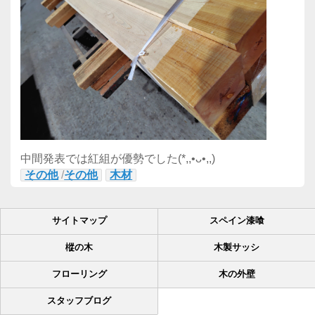
中間発表では紅組が優勢でした(*,,•ᴗ•,,)
その他
/
その他
木材
サイトマップ
スペイン漆喰
樅の木
木製サッシ
フローリング
木の外壁
スタッフブログ