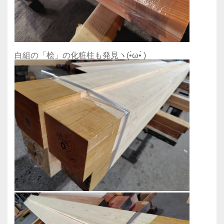
白組の「桧」の化粧柱も発見ヽ(•̀ω•́ )ゝ