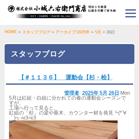
HOME
»
»
»
»
スタッフブログ
アーカイブ:2025年
5月
26日
スタッフブログ
【＃１１３６】 運動会【杉・桧】
管理者
2025年
5月
26日
Mon
5月は紅組・白組に分かれての春の運動会シーズンで
すが、
工場へ行って見ると、
紅組の「杉」の梁や垂木、カウンター材を発見┗(*´∀
｀)┓=ε3=ε3