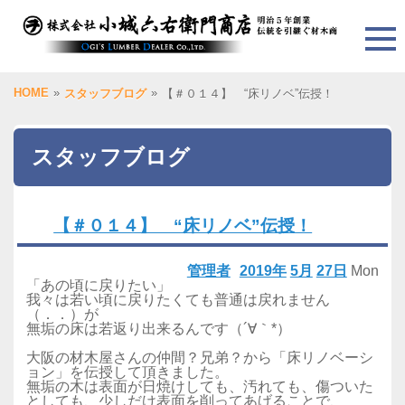
HOME
»
»
スタッフブログ
【＃０１４】 “床リノベ”伝授！
スタッフブログ
【＃０１４】 “床リノベ”伝授！
管理者
2019年
5月
27日
Mon
「あの頃に戻りたい」
我々は若い頃に戻りたくても普通は戻れません
（．．）が
無垢の床は若返り出来るんです（´∀｀*）
大阪の材木屋さんの仲間？兄弟？から「床リノベーシ
ョン」を伝授して頂きました。
無垢の木は表面が日焼けしても、汚れても、傷ついた
としても、少しだけ表面を削ってあげることで、