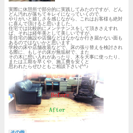
実際に休憩所で部分的に実践してみたのですが、どん
どん汚れが落ちてキレイになっていくので、
やりがいと嬉しさを感じながら、これはお客様も絶対
に喜んで頂けると思いました。
住宅では比較的にメンテナンスをして頂きさえすれ
ば、それは経年美として美しいですが、
非住宅の施設や店舗などはなかなか行き届かない面も
あるのではないかと思います。
学校の床や店舗改装などで、床の張り替えを検討され
る際に、もしその床が無垢材で、また
その木に想い入れがあったり、木を大事に使ったり、
または工期を早くや、施工費を安くと
思われたらぜひともご相談下さい(^^♪
その他