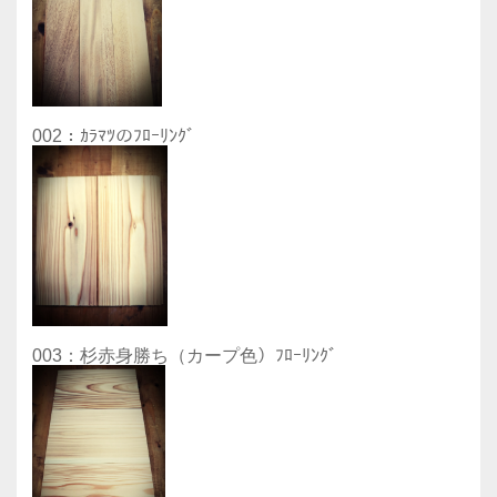
002：ｶﾗﾏﾂのﾌﾛｰﾘﾝｸﾞ
003：杉赤身勝ち（カープ色）ﾌﾛｰﾘﾝｸﾞ