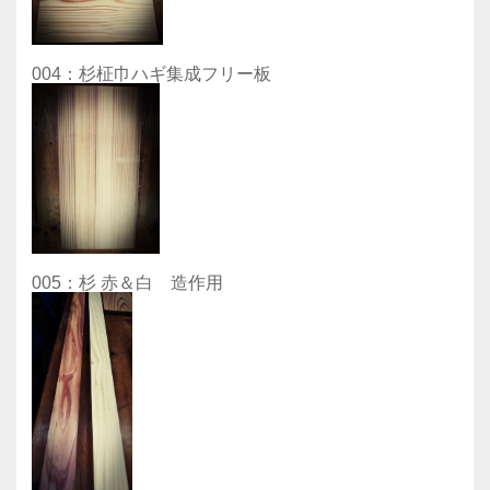
004：杉柾巾ハギ集成フリー板
005：杉 赤＆白 造作用