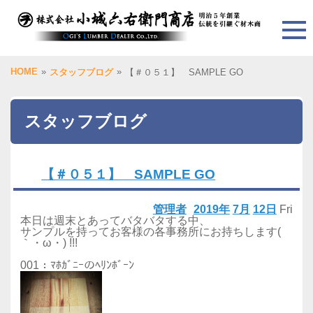
HOME
»
»
スタッフブログ
【＃０５１】 SAMPLE GO
スタッフブログ
【＃０５１】 SAMPLE GO
管理者
2019年
7月
12日
Fri
本日は週末とあってバタバタする中、
サンプルを持ってお客様の各事務所にお持ちします(
｀・ω・) !!!
001：ﾏﾎｶﾞﾆｰのﾍﾘﾝﾎﾞｰﾝ