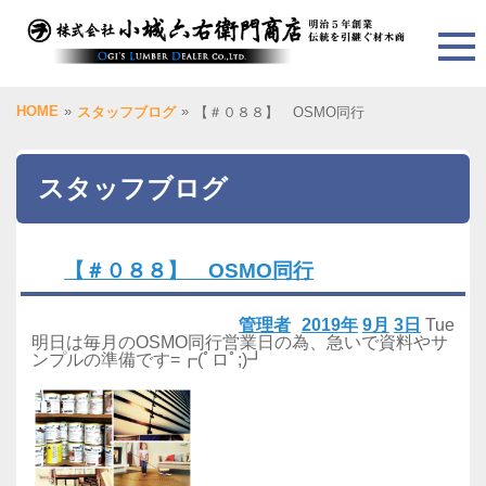
HOME
»
»
スタッフブログ
【＃０８８】 OSMO同行
スタッフブログ
【＃０８８】 OSMO同行
管理者
2019年
9月
3日
Tue
明日は毎月のOSMO同行営業日の為、急いで資料やサ
ンプルの準備です=┏(ﾟロﾟ;)┛