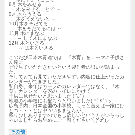
8月 木をみせる
木をみせることで ～
9月 木をうえる
木をうえないと ～
10月木をそだてる
木をそだてるには ～
11月 木にまなぶ
～ して木にまなぶ
12月 木といきる
～ は木といきる
このたび日本木青連では、『木育』をテーマに子供さ
ん達に
ぜひ見ていただきたいという製作者の思いが詰まっ
た、
そしてとても見ていただきやすい内容に仕上がったカ
レンダーができました。
私自身、来年はカープのカレンダーではなく、『木
育』カレンダーを家のトイレにかけて
子供に見せたいと思いました ( ˆᴗˆ )
地域の小学校にも配ろうと思いました(〃ﾟ∇ﾟ)っ
広島県内、日本全国の小学校、もっと言えば一家にひ
とつ・・・とは中々いきませんが、
残り少しありますのでもし欲しいという方がいらっし
ゃいましたらお早めにご一報ください＼(^o^)／
その他