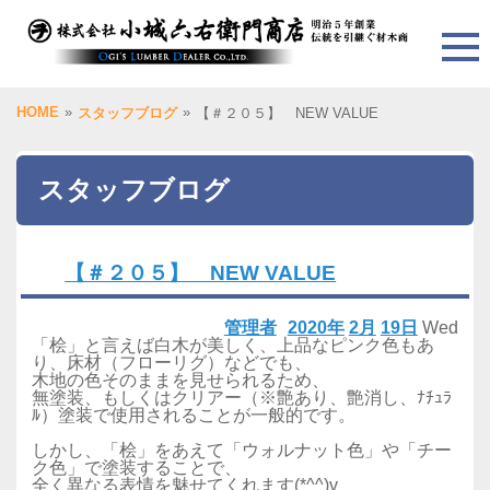
HOME
»
»
スタッフブログ
【＃２０５】 NEW VALUE
スタッフブログ
【＃２０５】 NEW VALUE
管理者
2020年
2月
19日
Wed
「桧」と言えば白木が美しく、上品なピンク色もあ
り、床材（フローリグ）などでも、
木地の色そのままを見せられるため、
無塗装、もしくはクリアー（※艶あり、艶消し、ﾅﾁｭﾗ
ﾙ）塗装で使用されることが一般的です。
しかし、「桧」をあえて「ウォルナット色」や「チー
ク色」で塗装することで、
全く異なる表情を魅せてくれます(*^^)v