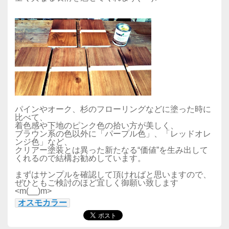
パインやオーク、杉のフローリングなどに塗った時に
比べて、
着色感や下地のピンク色の拾い方が美しく、
ブラウン系の色以外に「パープル色」、「レッドオレ
ンジ色」など、
クリアー塗装とは異った新たなる“価値”を生み出して
くれるので結構お勧めしています。
まずはサンプルを確認して頂ければと思いますので、
ぜひともご検討のほど宜しく御願い致します
<m(__)m>
オスモカラー