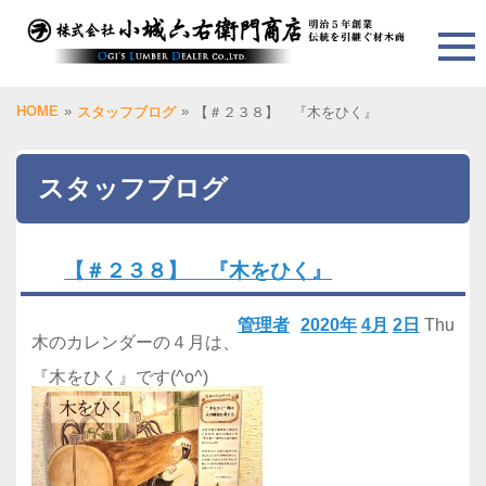
HOME
»
»
スタッフブログ
【＃２３８】 『木をひく』
スタッフブログ
【＃２３８】 『木をひく』
管理者
2020年
4月
2日
Thu
木のカレンダーの４月は、
『木をひく』です(^o^)