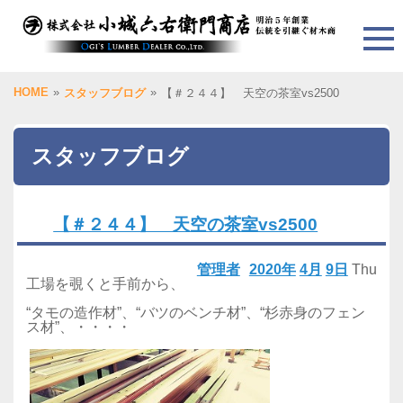
HOME
»
»
スタッフブログ
【＃２４４】 天空の茶室vs2500
スタッフブログ
【＃２４４】 天空の茶室vs2500
管理者
2020年
4月
9日
Thu
工場を覗くと手前から、
“タモの造作材”、“バツのベンチ材”、“杉赤身のフェン
ス材”、・・・・