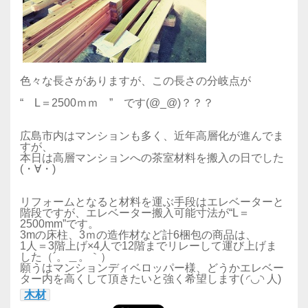
色々な長さがありますが、この長さの分岐点が
“ L＝2500ｍｍ ” です(@_@)？？？
広島市内はマンションも多く、近年高層化が進んでま
すが、
本日は高層マンションへの茶室材料を搬入の日でした
(・∀・)
リフォームとなると材料を運ぶ手段はエレベーターと
階段ですが、エレベーター搬入可能寸法が“L＝
2500mm”です。
3mの床柱、3ｍの造作材など計6梱包の商品は、
1人＝3階上げ×4人で12階までリレーして運び上げま
した（´。＿。｀）
願うはマンションディベロッパー様、どうかエレベー
ター内を高くして頂きたいと強く希望します( ◜◡◝ 人)
木材