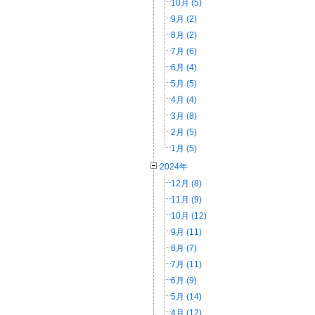
10月 (5)
9月 (2)
8月 (2)
7月 (6)
6月 (4)
5月 (5)
4月 (4)
3月 (8)
2月 (5)
1月 (5)
2024年
12月 (8)
11月 (9)
10月 (12)
9月 (11)
8月 (7)
7月 (11)
6月 (9)
5月 (14)
4月 (12)