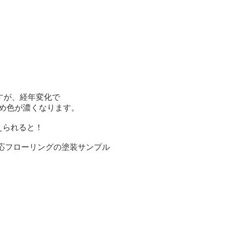
すが、経年変化で
め色が濃くなります。
えられると！
対応フローリングの塗装サンプル