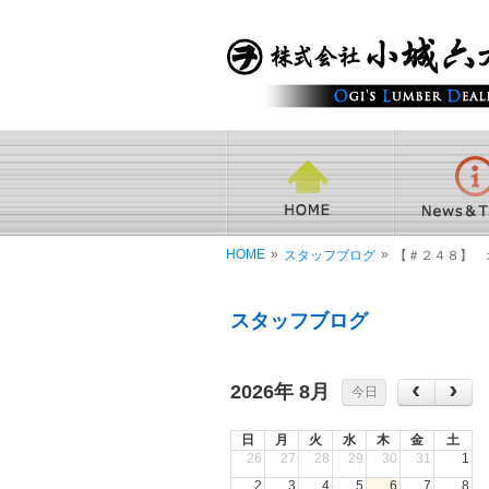
HOME
»
»
スタッフブログ
【＃２４８】 
スタッフブログ
2026年 8月
今日
日
月
火
水
木
金
土
26
27
28
29
30
31
1
2
3
4
5
6
7
8