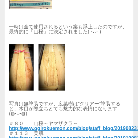
一時は全て使用されるという案も浮上したのですが、
最終的に「山桜」に決定されました( ･ᴗ･ )
写真は無塗装ですが、広葉樹は“クリアー”塗装する
と、木目が際立ちとても魅力的な表情になります
(◍•ᴗ•◍)
＃８０ 山桜～ヤマザクラ～
http://www.ogirokuemon.com/blog/staff_blog/2019082
＃１１３ 美肌