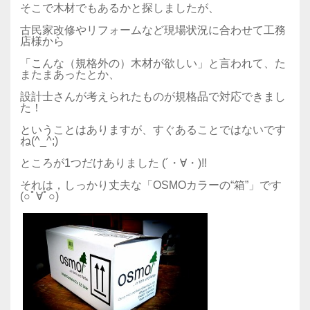
そこで木材でもあるかと探しましたが、
古民家改修やリフォームなど現場状況に合わせて工務
店様から
「こんな（規格外の）木材が欲しい」と言われて、た
またまあったとか、
設計士さんが考えられたものが規格品で対応できまし
た！
ということはありますが、すぐあることではないです
ね(^_^;)
ところが1つだけありました (´・∀・)!!
それは，しっかり丈夫な「OSMOカラーの“箱”」です
(○ﾟ∀ﾟ○)