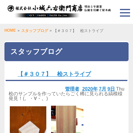
HOME
»
»
スタッフブログ
【＃３０７】 桧ストライプ
スタッフブログ
【＃３０７】 桧ストライプ
管理者
2020年
7月
9日
Thu
桧のサンプルを作っていたらごく稀に見られる縞模様
発見！(。・∀・。)