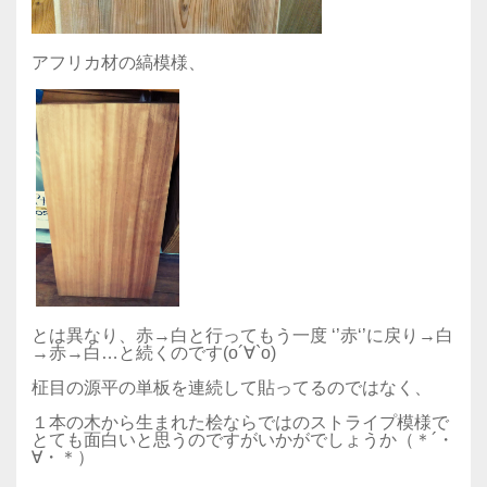
アフリカ材の縞模様、
とは異なり、赤→白と行ってもう一度 ‘’赤‘’に戻り→白
→赤→白…と続くのです(о´∀`о)
柾目の源平の単板を連続して貼ってるのではなく、
１本の木から生まれた桧ならではのストライプ模様で
とても面白いと思うのですがいかがでしょうか（＊´・
∀・＊）