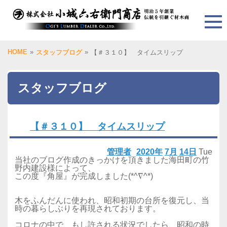
HOME
»
»
スタッフブログ
【＃３１０】 タイムスリップ
スタッフブログ
【＃３１０】 タイムスリップ
管理者
2020年
7月
14日
Tue
当社のブログ作成のきっかけを頂きました海田町の竹
野内建設様によって、
この度『角屋』が完成しました(*^∇^*)
木をふんだんに使われ、昭和初期の台所を復元し、当
時の暮らしぶりを再現されております。
コロナの中で、もし許される状況でしたら、昭和の時