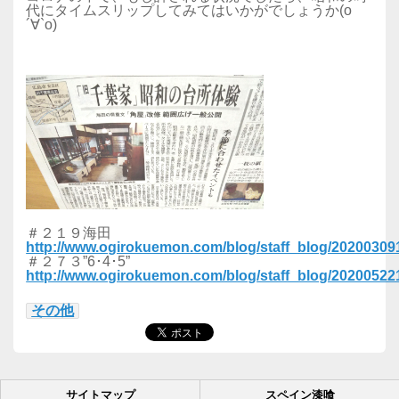
代にタイムスリップしてみてはいかがでしょうか(о
´∀`о)
＃２１９海田
http://www.ogirokuemon.com/blog/staff_blog/2020030
＃２７３”6･4･5”
http://www.ogirokuemon.com/blog/staff_blog/2020052
その他
サイトマップ
スペイン漆喰