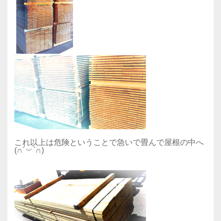
これ以上は危険ということで急いで畳んで屋根の中へ
(∩´︶`∩)