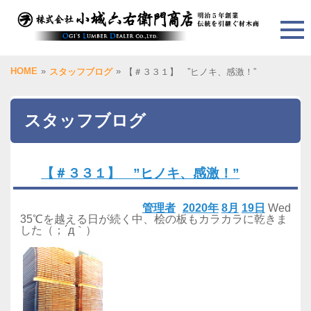
HOME
»
»
スタッフブログ
【＃３３１】 ”ヒノキ、感激！”
スタッフブログ
【＃３３１】 ”ヒノキ、感激！”
管理者
2020年
8月
19日
Wed
35℃を越える日が続く中、桧の板もカラカラに乾きま
した（；´д｀）