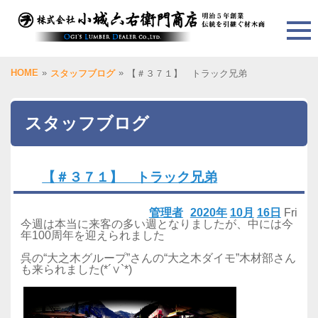
HOME
»
»
スタッフブログ
【＃３７１】 トラック兄弟
スタッフブログ
【＃３７１】 トラック兄弟
管理者
2020年
10月
16日
Fri
今週は本当に来客の多い週となりましたが、中には今
年100周年を迎えられました
呉の“大之木グループ”さんの“大之木ダイモ”木材部さん
も来られました(*´∨`*)