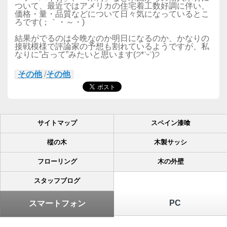
ついて、最近ではアメリカの住宅着工数好調に伴い、
価格・量・品質などについて日々気になっているとこ
ろです(；｀・～・)
結果がでるのは今晩なのか明日になるのか、かなりの
接戦模様で評論家の予想も割れているようですが、
私
なりに”占って”みたいと思います(੭*ˊᵕˋ)੭
その他
/
その他
サイトマップ
スペイン漆喰
樅の木
木製サッシ
フローリング
木の外壁
スタッフブログ
PC
スマートフォン