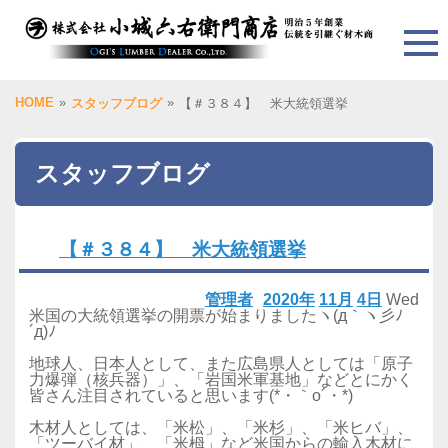
HOME
»
»
スタッフブログ
【＃３８４】 米大統領選挙
スタッフブログ
【＃３８４】 米大統領選挙
管理者
2020年
11月
4日
Wed
米国の大統領選挙の開票が始まりましたヽ(д｀ヽ彡ﾉ
´д)ﾉ
地球人、日本人として、また広島県人としては「原子
力爆弾（核兵器）」、「岩国米軍基地」などとにかく
皆さん注目されていると思います(*・｀o´・*)
木材人としては、「米松」、「米杉」、「米ヒバ」、
「ツーバイ材」、「米栂」など米国からの輸入木材に