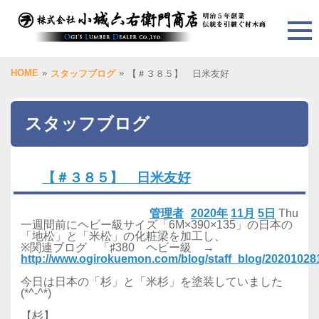
HOME
»
»
スタッフブログ
【＃３８５】 日米友好
スタッフブログ
【＃３８５】 日米友好
管理者
2020年
11月
5日
Thu
一週間前にヘビー級サイズ「6M×390×135」の日本の
「地松」と「米松」の化粧梁を加工し、
※関連ブログ 「♯380 ヘビー級 →
http://www.ogirokuemon.com/blog/staff_blog/2020102
今日は日本の「杉」と「米杉」を塗装していました
(*^-^*)
【杉】