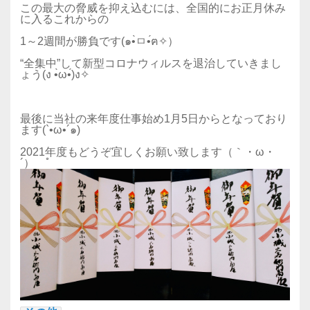
この最大の脅威を抑え込むには、全国的にお正月休み
に入るこれからの
1～2週間が勝負です(๑•̀ㅁ•́ฅ✧）
“全集中”して新型コロナウィルスを退治していきまし
ょう(ง •̀ω•́)ง✧
最後に当社の来年度仕事始め1月5日からとなっており
ます(`•ω•´๑)
2021年度もどうぞ宜しくお願い致します（｀・ω・
´）ゝﾟ