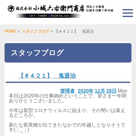
HOME
»
»
スタッフブログ
【＃４２１】 鬼退治
スタッフブログ
【＃４２１】 鬼退治
管理者
2020年
12月
28日
Mon
本日は2020年の仕事納めということで、皆さま一年間
ありがとうございました。
今年は新型コロナウィルスに始まり、その勢いは衰え
るどころか、
新たな変異種が出てきたなかでの年越しとなりそうで
す(；_；)