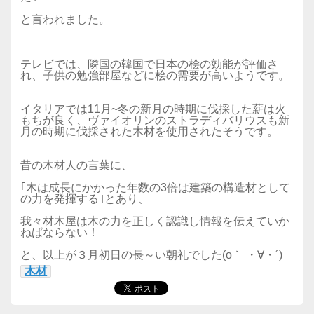
と言われました。
テレビでは、隣国の韓国で日本の桧の効能が評価さ
れ、子供の勉強部屋などに桧の需要が高いようです。
イタリアでは11月~冬の新月の時期に伐採した薪は火
もちが良く、ヴァイオリンのストラディバリウスも新
月の時期に伐採された木材を使用されたそうです。
昔の木材人の言葉に、
｢木は成長にかかった年数の3倍は建築の構造材として
の力を発揮する｣とあり、
我々材木屋は木の力を正しく認識し情報を伝えていか
ねばならない！
と、以上が３月初日の長～い朝礼でした(o｀ ・∀・´)
木材