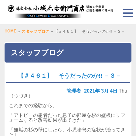
HOME
»
»
スタッフブログ
【＃４６１】 そうだったのか!! －３－
スタッフブログ
【＃４６１】 そうだったのか!! －３－
管理者
2021年
3月
4日
Thu
（つづき）
これまでの経験から、
「アトピーの患者だった息子の部屋を杉の壁板にリフ
ォームすると改善効果が出てきた」
「無垢の杉の壁にしたら、小児喘息の症状が治ってき
た｣