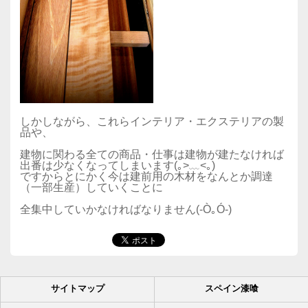
しかしながら、これらインテリア・エクステリアの製
品や、
建物に関わる全ての商品・仕事は建物が建たなければ
出番は少なくなってしまいます(｡>﹏<｡)
ですからとにかく今は建前用の木材をなんとか調達
（一部生産）していくことに
全集中していかなければなりません(-Ò｡Ó-)
サイトマップ
スペイン漆喰