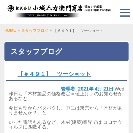
HOME
»
»
スタッフブログ
【＃４９１】 ツーショット
スタッフブログ
【＃４９１】 ツーショット
管理者
2021年
4月
21日
Wed
昨日も「木材製品の価格改定＝値上げ」のお知らせが
あるなど、
今日も朝からバタバタし、中には東京から「木材があ
りませんか？」と
いった電話もあるなど、木材(建築)業界では コロナウ
ィルスに匹敵する、