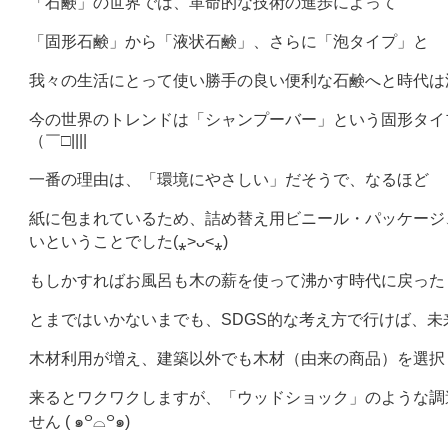
「石鹸」の世界では、革命的な技術の進歩によって
「固形石鹸」から「液状石鹸」、さらに「泡タイプ」と
我々の生活にとって使い勝手の良い便利な石鹸へと時代は
今の世界のトレンドは「シャンプーバー」という固形タイ
（￣□||||
一番の理由は、「環境にやさしい」だそうで、なるほど
紙に包まれているため、詰め替え用ビニール・パッケージ
いということでした(⁎˃ᴗ˂⁎)
もしかすればお風呂も木の薪を使って沸かす時代に戻った
とまではいかないまでも、SDGS的な考え方で行けば、未
木材利用が増え、建築以外でも木材（由来の商品）を選択
来るとワクワクしますが、「ウッドショック」のような調
せん ( ๑꒪⌓꒪๑)