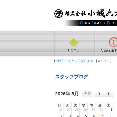
HOME
»
»
スタッフブログ
【＃５１８】 
スタッフブログ
2026年 8月
今日
日
月
火
水
木
金
土
26
27
28
29
30
31
1
2
3
4
5
6
7
8