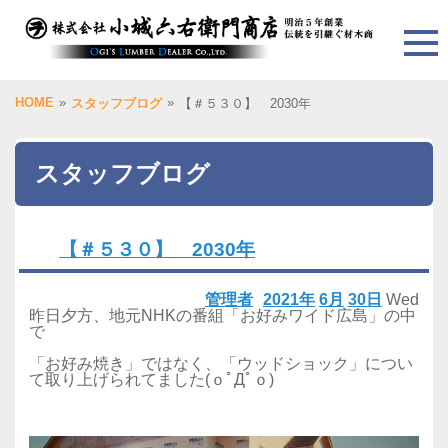
HOME
»
»
スタッフブログ
【＃５３０】 2030年
スタッフブログ
【＃５３０】 2030年
管理者
2021年
6月
30日
Wed
昨日夕方、地元NHKの番組「お好みワイド広島」の中
で
「お好み焼き」ではなく、「ウッドショック」につい
て取り上げられてました(ｏﾟДﾟｏ)