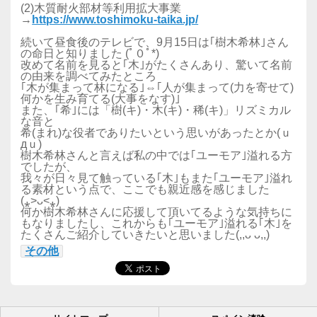
(2)木質耐火部材等利用拡大事業
→
https://www.toshimoku-taika.jp/
続いて昼食後のテレビで、9月15日は｢樹木希林｣さん
の命日と知りました (ﾟ０ﾟ*)
改めて名前を見ると｢木｣がたくさんあり、驚いて名前
の由来を調べてみたところ
｢木が集まって林になる｣⇔｢人が集まって(力を寄せて)
何かを生み育てる(大事をなす)｣
また、｢希｣には「樹(キ)・木(キ)・稀(キ)」リズミカル
な音と
希(まれ)な役者でありたいという思いがあったとか(ｕ
дｕ)
樹木希林さんと言えば私の中では｢ユーモア｣溢れる方
でしたが、
我々が日々見て触っている｢木｣もまた｢ユーモア｣溢れ
る素材という点で、ここでも親近感を感じました
(⁎˃ᴗ˂⁎)
何か樹木希林さんに応援して頂いてるような気持ちに
もなりましたし、これからも｢ユーモア｣溢れる｢木｣を
たくさんご紹介していきたいと思いました(,,ᴗ ᴗ,,)
その他