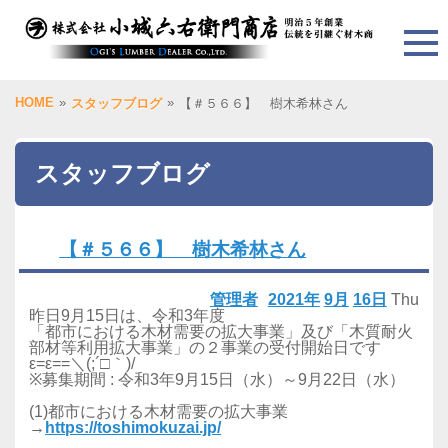
HOME
»
»
スタッフブログ
【＃５６６】 樹木希林さん
スタッフブログ
【＃５６６】 樹木希林さん
管理者
2021年
9月
16日
Thu
昨日9月15日は、令和3年度
「都市における木材需要の拡大事業」及び「木質耐火
部材等利用拡大事業」の２事業の受付開始日です
ε=ε==＼(;´□｀)/
※募集期間 : 令和3年9月15日（水）～9月22日（水）
(1)都市における木材需要の拡大事業
→
https://toshimokuzai.jp/