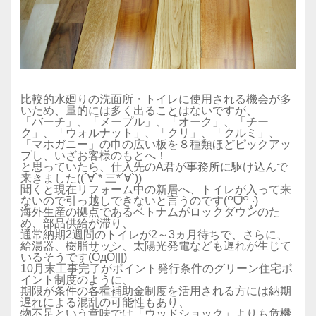
比較的水廻りの洗面所・トイレに使用される機会が多
いため、量的には多く出ることはないですが、
「バーチ」、「メープル」、「オーク」、「チー
ク」、「ウォルナット」、「クリ」、「クルミ」、
「マホガニー」の巾の広い板を８種類ほどピックアッ
プし、いざお客様のもとへ！
と思っていたら、仕入先のA君が事務所に駆け込んで
来きました((´∀`* 三*´∀`))
聞くと現在リフォーム中の新居へ、トイレが入って来
ないので引っ越しできないと言うのです(꒪ᗜ꒪ ‧̣̥̇)
海外生産の拠点であるベトナムがロックダウンのた
め、部品供給が滞り、
通常納期2週間のトイレが2～3ヵ月待ちで、さらに、
給湯器、樹脂サッシ、太陽光発電なども遅れが生じて
いるそうです(ŎдŎ|||)
10月末工事完了がポイント発行条件のグリーン住宅ポ
イント制度のように、
期限が条件の各種補助金制度を活用される方には納期
遅れによる混乱の可能性もあり、
物不足という意味では「ウッドショック」よりも危機