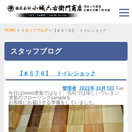
HOME
»
»
スタッフブログ
【＃５７６】 トイレショック
スタッフブログ
【＃５７６】 トイレショック
管理者
2021年
10月
5日
Tue
今日はosmo塗装ではなく、当社では珍しいウレタン
塗装のフローリングsampleを
お客様にお届けする準備をしていました。