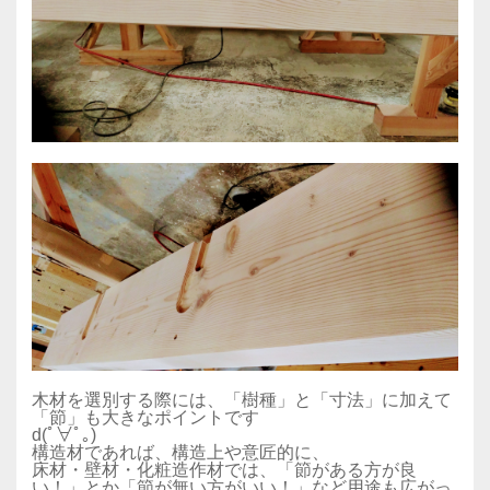
木材を選別する際には、「樹種」と「寸法」に加えて
「節」も大きなポイントです
d(ﾟ∀ﾟ｡)
構造材であれば、構造上や意匠的に、
床材・壁材・化粧造作材では、「節がある方が良
い！」とか「節が無い方がいい！」など用途も広がっ