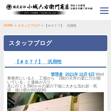
HOME
»
»
スタッフブログ
【＃５７７】 汎用性
スタッフブログ
【＃５７７】 汎用性
管理者
2021年
10月
6日
Wed
事務所にいると、工場から「2階の天井の梁に穴が開
いている」と連絡が入り、
見に行くと390ｍｍの梁の下端に大きな流れ節・死
節・抜け節が(llʘДʘll)