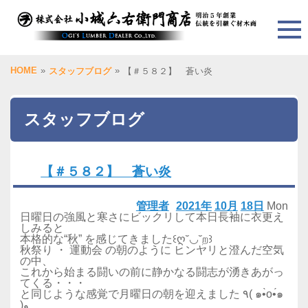
HOME
»
»
スタッフブログ
【＃５８２】 蒼い炎
スタッフブログ
【＃５８２】 蒼い炎
管理者
2021年
10月
18日
Mon
日曜日の強風と寒さにビックリして本日長袖に衣更え
しみると
本格的な“秋” を感じてきました꒰ღ˘◡˘ற꒱
秋祭り ・ 運動会 の朝のように ヒンヤリと澄んだ空気
の中、
これから始まる闘いの前に静かなる闘志が湧きあがっ
てくる・・・
と同じような感覚で月曜日の朝を迎えました ٩( ๑•̀o•́๑
)و