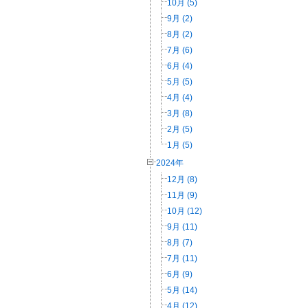
10月 (5)
9月 (2)
8月 (2)
7月 (6)
6月 (4)
5月 (5)
4月 (4)
3月 (8)
2月 (5)
1月 (5)
2024年
12月 (8)
11月 (9)
10月 (12)
9月 (11)
8月 (7)
7月 (11)
6月 (9)
5月 (14)
4月 (12)