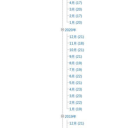
4月 (17)
3月 (20)
2月 (17)
1月 (20)
2020年
12月 (21)
11月 (18)
10月 (21)
9月 (21)
8月 (19)
7月 (19)
6月 (22)
5月 (21)
4月 (23)
3月 (23)
2月 (22)
1月 (19)
2019年
12月 (21)