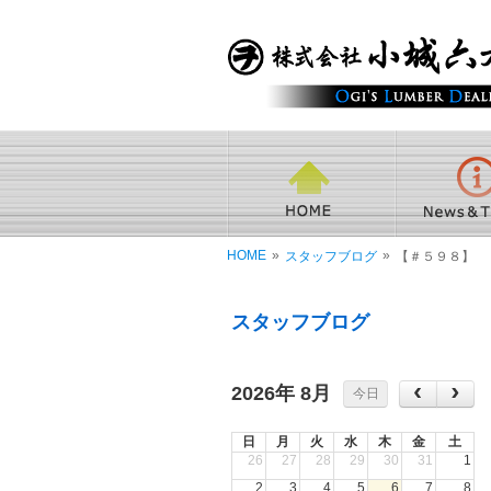
HOME
»
»
スタッフブログ
【＃５９８】 
スタッフブログ
2026年 8月
今日
日
月
火
水
木
金
土
26
27
28
29
30
31
1
2
3
4
5
6
7
8