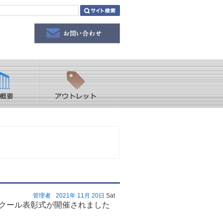
管理者
2021年
11月
20日
Sat
ンクール表彰式が開催されました