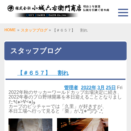
HOME
»
»
スタッフブログ
【＃６５７】 割れ
スタッフブログ
【＃６５７】 割れ
管理者
2022年
3月
25日
Fri
2022年秋のサッカーワールドカップ出場決定に続き、
2022年春のプロ野球開幕を本日迎えることとなりまし
た٩(๑>∀<๑)و
カープのピッチャーでは「久里」が好きすが、
本日工場へ行って見ると「栗」が₊*̥(∗︎*⁰͈꒨⁰͈)‧˚₊*̥