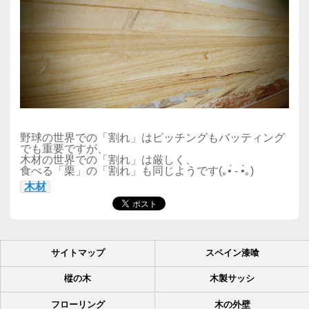
野球の世界での「割れ」はピッチングもバッティング
でも重要ですが、
木材の世界での「割れ」は厳しく、
食べる「栗」の「割れ」も同じようです(｡•́ - •̀｡)
木材
サイトマップ
スペイン漆喰
樅の木
木製サッシ
フローリング
木の外壁