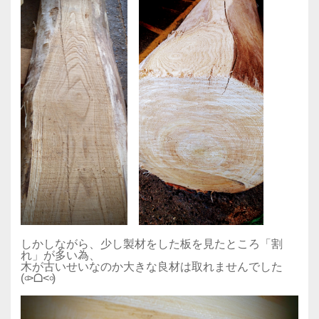
しかしながら、少し製材をした板を見たところ「割
れ」が多い為、
木が古いせいなのか大きな良材は取れませんでした
(৹˃ᗝ˂৹)