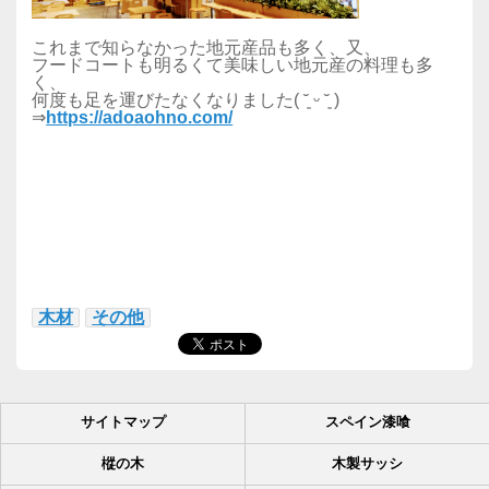
これまで知らなかった地元産品も多く、又、
フードコートも明るくて美味しい地元産の料理も多
く、
何度も足を運びたなくなりました( ˘͈ ᵕ ˘͈ )
⇒
https://adoaohno.com/
木材
その他
サイトマップ
スペイン漆喰
樅の木
木製サッシ