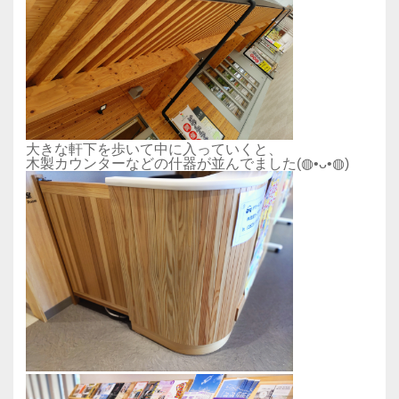
大きな軒下を歩いて中に入っていくと、
木製カウンターなどの什器が並んでました(◍•ᴗ•◍)