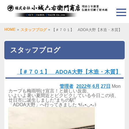
HOME
»
»
スタッフブログ
【＃７０１】 ADOA大野【木造・木質】
スタッフブログ
【＃７０１】 ADOA大野【木造・木質】
管理者
2022年
6月
27日
Mon
カープも梅雨明け宣言！と嬉しい反面、
いよいよ暑い夏間近とビクビクしている今日この頃、
廿日市に誕生しました“まちの駅”
「ADOA大野」へ行ってきました ٩꒰｡•◡•｡꒱