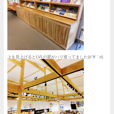
上を見上げるとLVLの梁がハリ巡ってました(o´∀｀o)