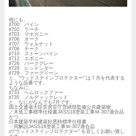
他にも、
♯700 パイン
♯702 ラーチ
♯703 マホガニー
♯706 オーク
♯707 ウォルナット
♯708 チーク
♯710 ストーンパイン
♯712 エボニー
♯726 バークグレー
♯728 レッドシダー
♯729 ファーグリーン
と、“ウッドステインプロテクター” は７月を代表する
ような品番です。
ちなみに、
♯733 ヘムロックファー
♯735 ノルディックレッド
と、なにがなんでも7月です。
国土交通省大臣官房官庁営繕部監修公共建築物
／木造工事標準仕様書JASS18塗装工事Ｍ-307適合品
かつ、
日本建築学科建築好悪時標準仕様書
・同解説JASS18塗装工事Ｍ-307適合品
の“ウッドステインプロテクター” を宜しくお願い致し