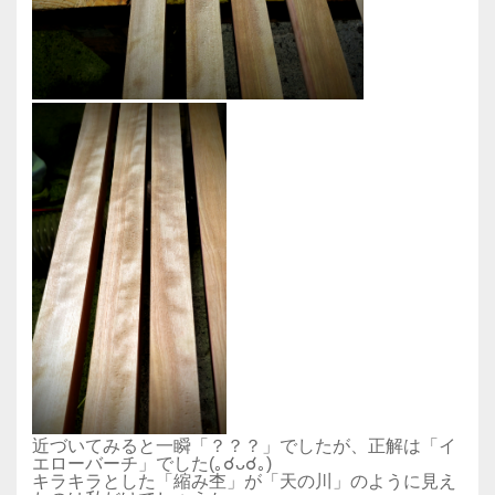
近づいてみると一瞬「？？？」でしたが、正解は「イ
エローバーチ」でした(｡☌ᴗ☌｡)
キラキラとした「縮み杢」が「天の川」のように見え