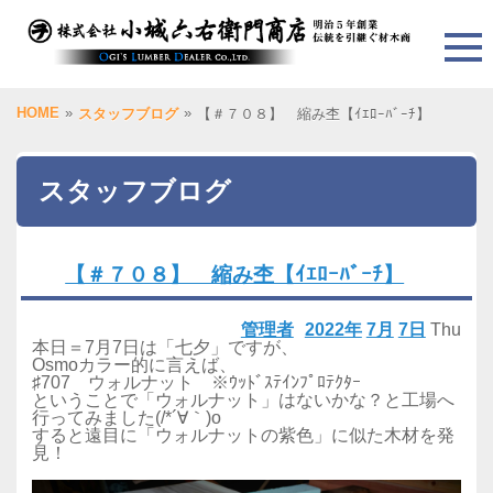
HOME
»
»
スタッフブログ
【＃７０８】 縮み杢【ｲｴﾛｰﾊﾞｰﾁ】
スタッフブログ
【＃７０８】 縮み杢【ｲｴﾛｰﾊﾞｰﾁ】
管理者
2022年
7月
7日
Thu
本日＝7月7日は「七夕」ですが、
Osmoカラー的に言えば、
♯707 ウォルナット ※ｳｯﾄﾞｽﾃｲﾝﾌﾟﾛﾃｸﾀｰ
ということで「ウォルナット」はないかな？と工場へ
行ってみました(/*´∀｀)o
すると遠目に「ウォルナットの紫色」に似た木材を発
見！