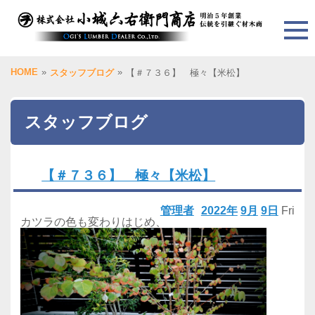
HOME
»
»
スタッフブログ
【＃７３６】 極々【米松】
スタッフブログ
【＃７３６】 極々【米松】
管理者
2022年
9月
9日
Fri
カツラの色も変わりはじめ、