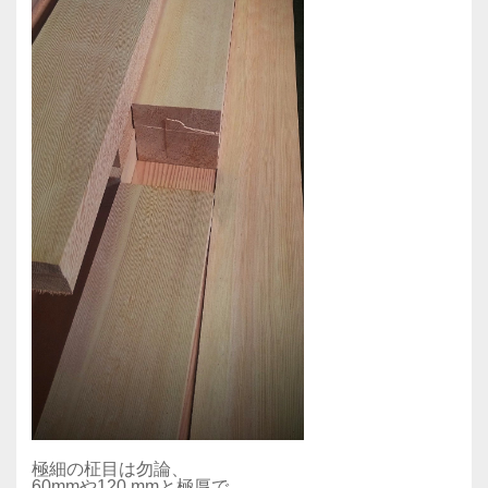
極細の柾目は勿論、
60mmや120 mmと極厚で