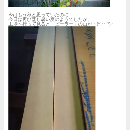
今はもう秋と思っていたのに
今日は再び蒸し暑い夏のようでしたが、
工場へ行って見ると「ピーラー」の山が╰(*´︶`*)╯