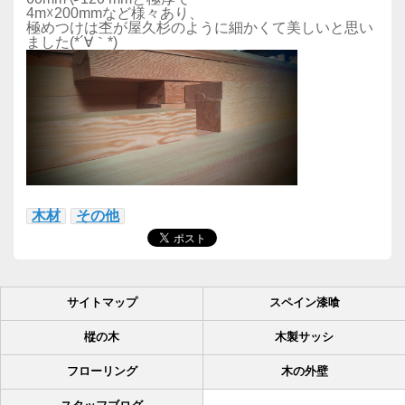
4m☓200mmなど様々あり、
極めつけは杢が屋久杉のように細かくて美しいと思い
ました(*´∀｀*)
木材
その他
サイトマップ
スペイン漆喰
樅の木
木製サッシ
フローリング
木の外壁