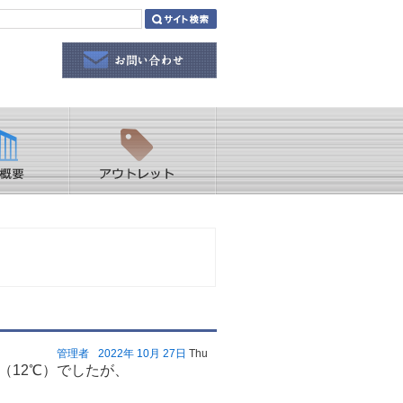
管理者
2022年
10月
27日
Thu
（12℃）
でしたが、