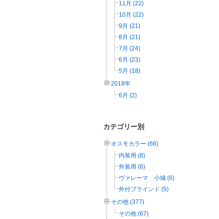
11月 (22)
10月 (22)
9月 (21)
8月 (21)
7月 (24)
6月 (23)
5月 (18)
2018年
6月 (2)
カテゴリー別
オスモカラー (66)
内装用 (8)
外装用 (6)
ヴァレーマ 小城 (6)
外付ブラインド (5)
その他 (377)
その他 (67)