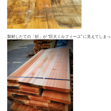
製材したての「杉」が “巨大ミルフィーユ” に見えてしまったり