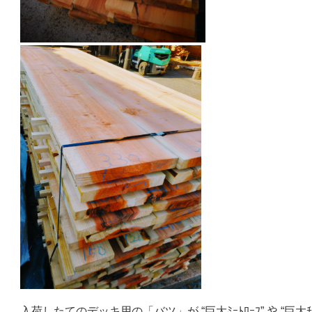
入荷したてのデッキ用の「バツ」が “巨大ﾐｰﾄﾛｰﾌ” や “巨大ﾁｮｺ