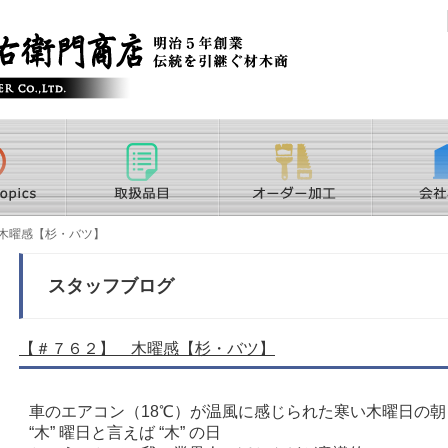
木曜感【杉・バツ】
スタッフブログ
【＃７６２】 木曜感【杉・バツ】
車のエアコン（18℃）が温風に感じられた寒い木曜日の朝
“木” 曜日と言えば “木” の日