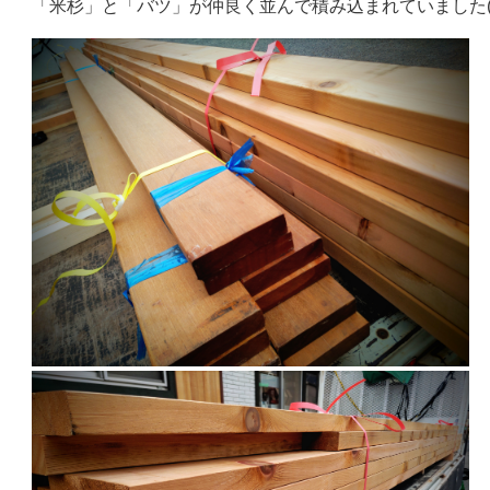
「米杉」と「バツ」が仲良く並んで積み込まれていました(∞*'v`