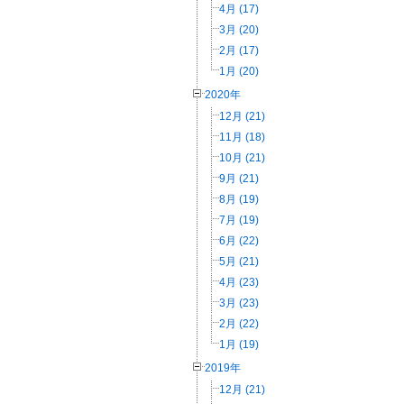
4月 (17)
3月 (20)
2月 (17)
1月 (20)
2020年
12月 (21)
11月 (18)
10月 (21)
9月 (21)
8月 (19)
7月 (19)
6月 (22)
5月 (21)
4月 (23)
3月 (23)
2月 (22)
1月 (19)
2019年
12月 (21)