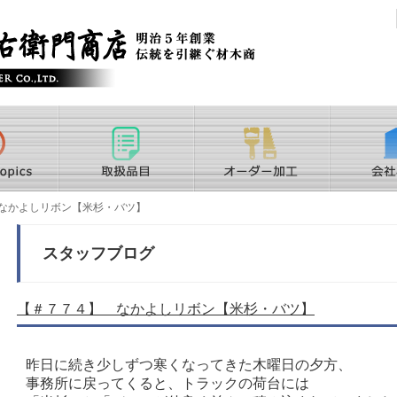
なかよしリボン【米杉・バツ】
スタッフブログ
【＃７７４】 なかよしリボン【米杉・バツ】
昨日に続き少しずつ寒くなってきた木曜日の夕方、
事務所に戻ってくると、トラックの荷台には