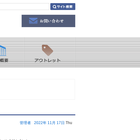
管理者
2022年
11月
17日
Thu