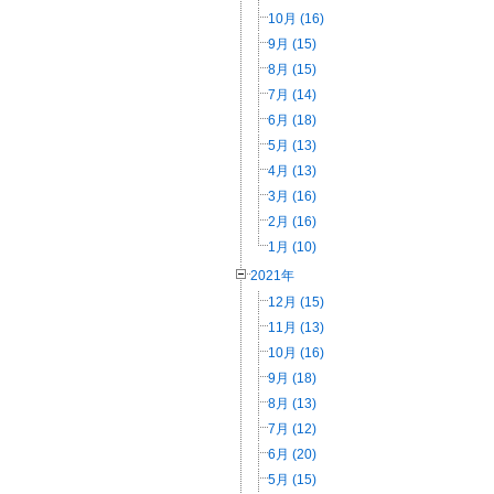
10月 (16)
9月 (15)
8月 (15)
7月 (14)
6月 (18)
5月 (13)
4月 (13)
3月 (16)
2月 (16)
1月 (10)
2021年
12月 (15)
11月 (13)
10月 (16)
9月 (18)
8月 (13)
7月 (12)
6月 (20)
5月 (15)