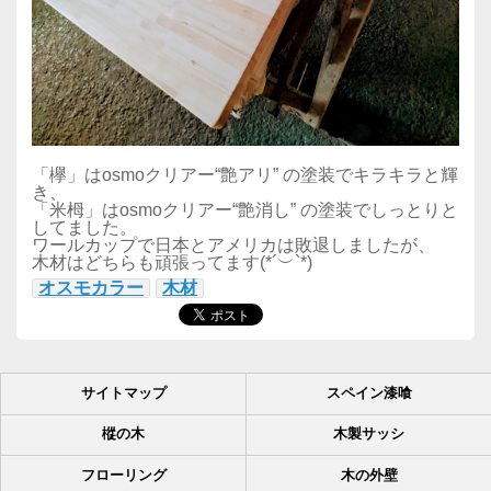
「欅」はosmoクリアー“艶アリ” の塗装でキラキラと輝
き、
「米栂」はosmoクリアー“艶消し” の塗装でしっとりと
してました。
ワールカップで日本とアメリカは敗退しましたが、
木材はどちらも頑張ってます(*´︶`*)
オスモカラー
木材
サイトマップ
スペイン漆喰
樅の木
木製サッシ
フローリング
木の外壁