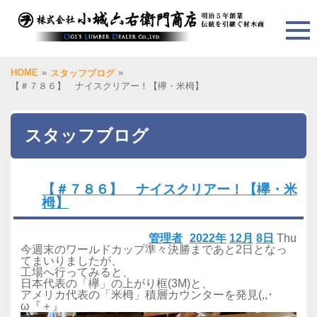
HOME
»
»
スタッフブログ
【＃７８６】 ナイスクリアー！【欅・米栂】
スタッフブログ
【＃７８６】 ナイスクリアー！【欅・米
栂】
管理者
2022年
12月
8日
Thu
今週末のワールドカップ準々決勝まであと2日となっ
てまいりましたが、
工場へ行ってみると、
日本代表の「欅」の上がり框(3M)と、
アメリカ代表の「米栂」積層カウンターを発見(,,･
ω『＋』