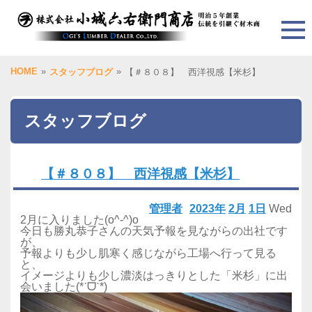
HOME
»
»
スタッフブログ
【＃８０８】 西洋視感【米杉】
スタッフブログ
【＃８０８】 西洋視感【米杉】
管理者
2023年
2月
1日
Wed
2月に入りました(o^-^)o
今日も勝丸恭子さんの天気予報を見ながらの出社です
が、
予報よりも少し肌寒く感じながら工場へ行って見る
と、
イメージよりも少し濃淡はっきりとした「米杉」に出
会いました(*ˊᗜˋ*)