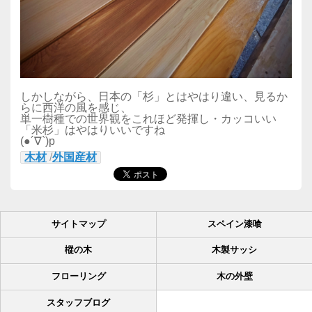
しかしながら、日本の「杉」とはやはり違い、見るか
らに西洋の風を感じ、
単一樹種での世界観をこれほど発揮し・カッコいい
「米杉」はやはりいいですね
(●´∇`)p
木材
/
外国産材
サイトマップ
スペイン漆喰
樅の木
木製サッシ
フローリング
木の外壁
スタッフブログ